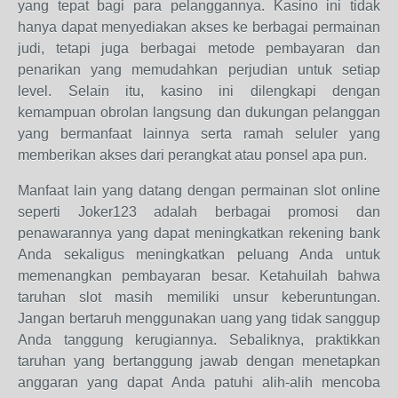
yang tepat bagi para pelanggannya. Kasino ini tidak
hanya dapat menyediakan akses ke berbagai permainan
judi, tetapi juga berbagai metode pembayaran dan
penarikan yang memudahkan perjudian untuk setiap
level. Selain itu, kasino ini dilengkapi dengan
kemampuan obrolan langsung dan dukungan pelanggan
yang bermanfaat lainnya serta ramah seluler yang
memberikan akses dari perangkat atau ponsel apa pun.
Manfaat lain yang datang dengan permainan slot online
seperti Joker123 adalah berbagai promosi dan
penawarannya yang dapat meningkatkan rekening bank
Anda sekaligus meningkatkan peluang Anda untuk
memenangkan pembayaran besar. Ketahuilah bahwa
taruhan slot masih memiliki unsur keberuntungan.
Jangan bertaruh menggunakan uang yang tidak sanggup
Anda tanggung kerugiannya. Sebaliknya, praktikkan
taruhan yang bertanggung jawab dengan menetapkan
anggaran yang dapat Anda patuhi alih-alih mencoba