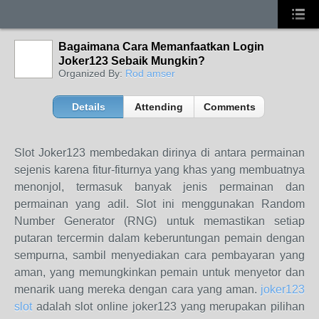
Bagaimana Cara Memanfaatkan Login
Joker123 Sebaik Mungkin?
Organized By:
Rod amser
Details
Attending
Comments
Slot Joker123 membedakan dirinya di antara permainan
sejenis karena fitur-fiturnya yang khas yang membuatnya
menonjol, termasuk banyak jenis permainan dan
permainan yang adil. Slot ini menggunakan Random
Number Generator (RNG) untuk memastikan setiap
putaran tercermin dalam keberuntungan pemain dengan
sempurna, sambil menyediakan cara pembayaran yang
aman, yang memungkinkan pemain untuk menyetor dan
menarik uang mereka dengan cara yang aman.
joker123
slot
adalah slot online joker123 yang merupakan pilihan