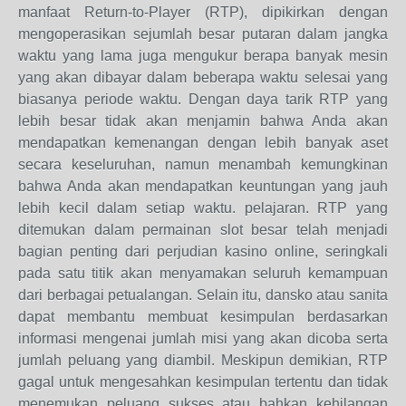
manfaat Return-to-Player (RTP), dipikirkan dengan
mengoperasikan sejumlah besar putaran dalam jangka
waktu yang lama juga mengukur berapa banyak mesin
yang akan dibayar dalam beberapa waktu selesai yang
biasanya periode waktu. Dengan daya tarik RTP yang
lebih besar tidak akan menjamin bahwa Anda akan
mendapatkan kemenangan dengan lebih banyak aset
secara keseluruhan, namun menambah kemungkinan
bahwa Anda akan mendapatkan keuntungan yang jauh
lebih kecil dalam setiap waktu. pelajaran. RTP yang
ditemukan dalam permainan slot besar telah menjadi
bagian penting dari perjudian kasino online, seringkali
pada satu titik akan menyamakan seluruh kemampuan
dari berbagai petualangan. Selain itu, dansko atau sanita
dapat membantu membuat kesimpulan berdasarkan
informasi mengenai jumlah misi yang akan dicoba serta
jumlah peluang yang diambil. Meskipun demikian, RTP
gagal untuk mengesahkan kesimpulan tertentu dan tidak
menemukan peluang sukses atau bahkan kehilangan