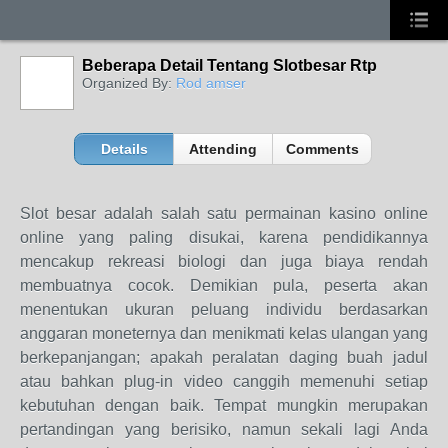
Beberapa Detail Tentang Slotbesar Rtp
Organized By:
Rod amser
Details
Attending
Comments
Slot besar adalah salah satu permainan kasino online
online yang paling disukai, karena pendidikannya
mencakup rekreasi biologi dan juga biaya rendah
membuatnya cocok. Demikian pula, peserta akan
menentukan ukuran peluang individu berdasarkan
anggaran moneternya dan menikmati kelas ulangan yang
berkepanjangan; apakah peralatan daging buah jadul
atau bahkan plug-in video canggih memenuhi setiap
kebutuhan dengan baik. Tempat mungkin merupakan
pertandingan yang berisiko, namun sekali lagi Anda