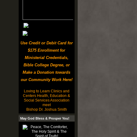
Use Credit or Debit Card for
$175 Enrollment for
Ministerial Credentials,
Bible College Degree, or
Make a Donation towards
our Community Work Here!
Loving to Learn Clinics and
Centers Health, Education &
Social Services Association
meet
Bishop Dr. Joshua Smith
May God Bless & Prosper You!