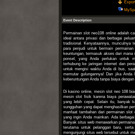
Export
MySp
Event Description
Permainan slot neo108 online adalah 
ideal antara privasi dan berbagai pelua
tradisional. Kenyataannya, munculnya t
para penjudi untuk bermain permainan
keuntungan, termasuk akses dari mana s
ponsel, yang Anda perlukan untuk m
terhubung ke jaringan internet dan per
untuk mengisi waktu Anda di bus, saat
memutar gulungannya! Dan jika Anda k
keberuntungan Anda tanpa biaya dengan 
Di kasino online, mesin slot neo 108 bi
mesin slot fisik karena biaya perawa
yang lebih cepat. Selain itu, banyak 
sungguhan yang dapat menghasilkan pem
manfaat tambahan dari permainan slot
yang ingin Anda mainkan. Ada berbagai p
Banyak situs web menawarkan permaina
terutama untuk pelanggan baru, sert
mengunjungi situs web tersebut untuk meng