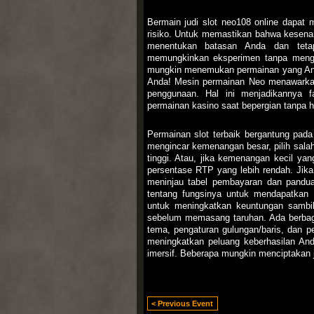
Bermain judi slot neo108 online dapat 
risiko. Untuk memastikan bahwa kesen
menentukan batasan Anda dan tetap
memungkinkan eksperimen tanpa menga
mungkin menemukan permainan yang And
Anda! Mesin permainan Neo menawarka
penggunaan. Hal ini menjadikannya f
permainan kasino saat bepergian tanpa h
Permainan slot terbaik bergantung pada
mengincar kemenangan besar, pilih sala
tinggi. Atau, jika kemenangan kecil yan
persentase RTP yang lebih rendah. Jika
meninjau tabel pembayaran dan pandu
tentang fungsinya untuk mendapatkan
untuk meningkatkan keuntungan samb
sebelum memasang taruhan. Ada berba
tema, pengaturan gulungan/baris, dan p
meningkatkan peluang keberhasilan An
imersif. Beberapa mungkin menciptakan 
< Previous Event