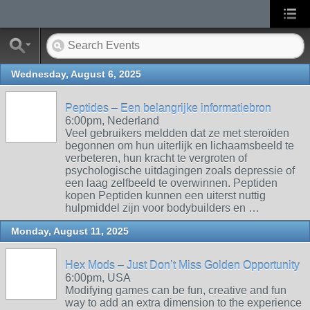
Wednesday, August 6, 2025
Peptides – Een belangrijke informatiebron
6:00pm, Nederland
Veel gebruikers meldden dat ze met steroïden
begonnen om hun uiterlijk en lichaamsbeeld te
verbeteren, hun kracht te vergroten of
psychologische uitdagingen zoals depressie of
een laag zelfbeeld te overwinnen. Peptiden
kopen Peptiden kunnen een uiterst nuttig
hulpmiddel zijn voor bodybuilders en …
Monday, August 11, 2025
Hex Mods – Just Don’t Miss Golden Opportunity
6:00pm, USA
Modifying games can be fun, creative and fun
way to add an extra dimension to the experience