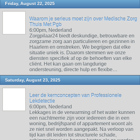
Friday, August 22, 2025
Waarom je serieus moet zijn over Medische Zorg
Thuis Met Pgb
6:00pm, Nederland
Zorgpilaar24 biedt deskundige, betrouwbare en
zorgzame zorg aan particulieren en gezinnen in
Haarlem en omstreken. We begrijpen dat elke
situatie uniek is. Daarom stemmen we onze
diensten specifiek af op de behoeften van elke
cliënt. Het kan gaan om langdurige
ondersteuning, directe hulp en flexibe…
Saturday, August 23, 2025
Leer de kernconcepten van Professionele
Lekdetectie
6:00pm, Nederland
Lekkages in de verwarming of het water kunnen
een nachtmerrie zijn voor iedereen die in een
woning, bedrijfspand of appartement woont als
ze niet snel worden aangepakt. Na verloop van
tijd kan dit leiden tot structurele schade,