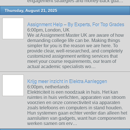
engagement strategies and money-back gua…
Thursday, August 21, 2025
Assignment Help – By Experts, For Top Grades
6:00pm, London, UK
We at Assignment Master UK are aware of how
demanding college life can be. Making things
simpler for you is the reason we are here. To
provide clear, well-researched, and completely
customized assignment writing services that
meet your course requirements, our team of
actual academic specialists wo…
Krijg meer inzicht in Elektra Aanleggen
6:00pm, netherlands
Elektriciteit is een noodzaak in huis. Het kan
ruimtes in huis verlichten, apparaten van stroom
voorzien en onze connectiviteit via apparaten
zoals telefoons en computers in stand houden.
Hun systemen gaan echter verder dan alleen het
aansluiten van gadgets, want hun componenten
werken samen om erv…