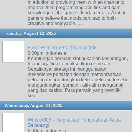
in addition to providing them with an chance to
improve their programming abilities and gain
knowledge of the game's fundamentals. A lot of
gamers believe that mods can lead to both
creative and enjoyable. …
Tuesday, August 12, 2025
Fakta Penting Terkait Winslot303
6:00pm, indonesia
Keuntungan bermain slot bukanlah kecurangan,
tetapi juga tidak dimaksudkan demikian.
Sebaliknya, strategi ini menggunakan
mekanisme persisten dengan memanfaatkan
peluang menguntungkan ketika peluang tersebut
menguntungkan pemain - alih-alih mengambil
uang dari kasino! Para pemain yang memiliki
keu…
Wednesday, August 13, 2025
Winslot303 – Tingkatkan Pengetahuan Anda
Sekarang!
6:00pm, indonesia