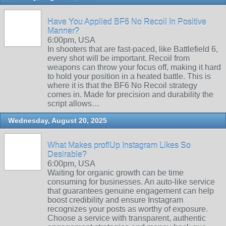
Have You Applied BF6 No Recoil In Positive
Manner?
6:00pm, USA
In shooters that are fast-paced, like Battlefield 6,
every shot will be important. Recoil from
weapons can throw your focus off, making it hard
to hold your position in a heated battle. This is
where it is that the BF6 No Recoil strategy
comes in. Made for precision and durability the
script allows…
Wednesday, August 20, 2025
What Makes proflUp Instagram Likes So
Desirable?
6:00pm, USA
Waiting for organic growth can be time
consuming for businesses. An auto-like service
that guarantees genuine engagement can help
boost credibility and ensure Instagram
recognizes your posts as worthy of exposure.
Choose a service with transparent, authentic