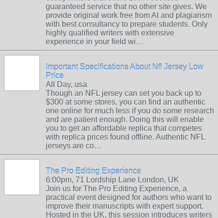
guaranteed service that no other site gives. We
provide original work free from AI and plagiarism
with best consultancy to prepare students. Only
highly qualified writers with extensive
experience in your field wi…
Important Specifications About Nfl Jersey Low
Price
All Day, usa
Though an NFL jersey can set you back up to
$300 at some stores, you can find an authentic
one online for much less if you do some research
and are patient enough. Doing this will enable
you to get an affordable replica that competes
with replica prices found offline. Authentic NFL
jerseys are co…
The Pro Editing Experience
6:00pm, 71 Lordship Lane London, UK
Join us for The Pro Editing Experience, a
practical event designed for authors who want to
improve their manuscripts with expert support.
Hosted in the UK, this session introduces writers