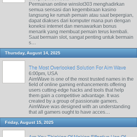
Permainan online winslot303 menghadirkan
semua sensasi dan kegembiraan kasino
langsung ke rumah pemain atau saat bepergian,
dapat diakses dari komputer mana pun dengan
koneksi internet dan menawarkan bonus
menarik yang membuat pemain terus kembali.
Saat bermain slot, sangat penting untuk bermain
s…
Thursday, August 14, 2025
The Most Overlooked Solution For Aim Wave
6:00pm, USA
AimWave is one of the most trusted names in the
field of online gaming enhancements offering
users cutting-edge hacks and tools that help
them gain a competitive advantage. It was
created by a group of passionate gamers.
AimWave was designed with an understanding
that all gamers ought to have acces…
Friday, August 15, 2025