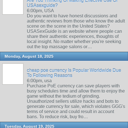
Are You Thinking Of Making Effective Use Of
USAsexguide?
6:00pm, USA
Do you want to have honest discussions and
authentic reviews from those who know the adult
scene on the scene in the United States?
USASexGuide is an website where people can
share their authentic experiences, thoughts of
local insight. No matter whether you're seeking
out the top massage salons or…
Monday, August 18, 2025
cheap poe currency Is Popular Worldwide Due
To Following Reasons
6:00pm, usa
Purchase PoE currency can save players with
busy schedules time and allow them to enjoy the
game without the tedium of grinding.
Unauthorized sellers utilize hacks and bots to
generate currency for sale, which violates GGG's
terms of service and could result in account
bans. To reduce risk, buy fro…
Tuesday, August 19, 2025