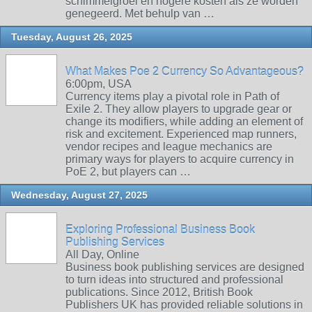
schimmelgroei en hogere kosten als ze worden
genegeerd. Met behulp van …
Tuesday, August 26, 2025
What Makes Poe 2 Currency So Advantageous?
6:00pm, USA
Currency items play a pivotal role in Path of
Exile 2. They allow players to upgrade gear or
change its modifiers, while adding an element of
risk and excitement. Experienced map runners,
vendor recipes and league mechanics are
primary ways for players to acquire currency in
PoE 2, but players can …
Wednesday, August 27, 2025
Exploring Professional Business Book
Publishing Services
All Day, Online
Business book publishing services are designed
to turn ideas into structured and professional
publications. Since 2012, British Book
Publishers UK has provided reliable solutions in