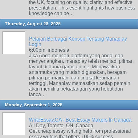
the UK, focusing on quality, clarity, and effective
presentation. This event highlights how business
knowledge can be…
Thursday, August 28, 2025
Pelajari Berbagai Konsep Tentang Manaplay
Login
6:00pm, indonesia
Jika Anda mencari platform yang andal dan
menyenangkan, manaplay telah menjadi pilihan
favorit di dunia game online. Menawarkan
antarmuka yang mudah digunakan, beragam
pilihan permainan, dan tingkat keamanan
tertinggi, Manaplay memastikan setiap pemain
akan memiliki petualangan yang hebat dan
lanca…
Monday, September 1, 2025
WriteEssay.CA - Best Essay Makers In Canada
All Day, Toronto, ON, Canada
Get cheap essay writing help from professional
essay writers that offers 100% success