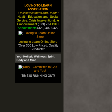
LOVING TO LEARN
ASSOCIATION
"Holistic Wellness and Health"
Health, Education, and Social
Service: Crisis Intervention/Life
Empowerment
(323) 73-
LIGHT
Appointments
(323) 402-0422
Loving to Learn Online Store
"Over 300 Low Priced, Quality
Products"
Your Holistic Wellness: Spirit,
Body and Mind
TIME IS RUNNING OUT!