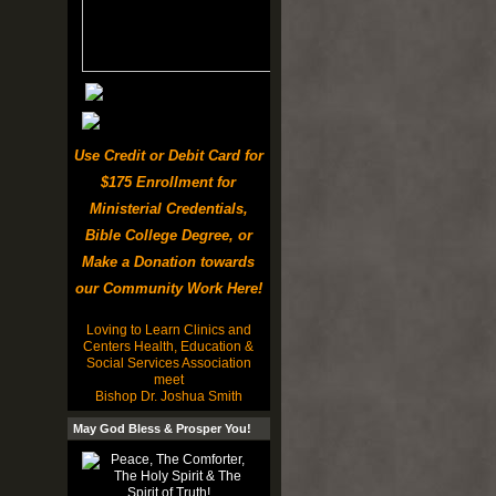
Use Credit or Debit Card for
$175 Enrollment for
Ministerial Credentials,
Bible College Degree, or
Make a Donation towards
our Community Work Here!
Loving to Learn Clinics and
Centers Health, Education &
Social Services Association
meet
Bishop Dr. Joshua Smith
May God Bless & Prosper You!