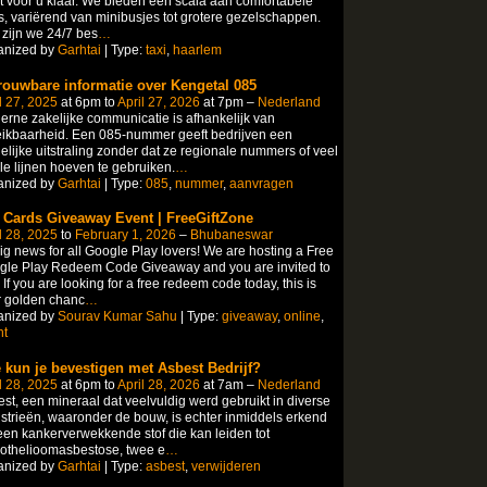
t voor u klaar. We bieden een scala aan comfortabele
's, variërend van minibusjes tot grotere gezelschappen.
zijn we 24/7 bes
…
anized by
Garhtai
| Type:
taxi
,
haarlem
rouwbare informatie over Kengetal 085
l 27, 2025
at 6pm to
April 27, 2026
at 7pm –
Nederland
rne zakelijke communicatie is afhankelijk van
ikbaarheid. Een 085-nummer geeft bedrijven een
elijke uitstraling zonder dat ze regionale nummers of veel
le lijnen hoeven te gebruiken.
…
anized by
Garhtai
| Type:
085
,
nummer
,
aanvragen
t Cards Giveaway Event | FreeGiftZone
l 28, 2025
to
February 1, 2026
–
Bhubaneswar
ig news for all Google Play lovers! We are hosting a Free
gle Play Redeem Code Giveaway and you are invited to
. If you are looking for a free redeem code today, this is
r golden chanc
…
anized by
Sourav Kumar Sahu
| Type:
giveaway
,
online
,
nt
 kun je bevestigen met Asbest Bedrijf?
l 28, 2025
at 6pm to
April 28, 2026
at 7am –
Nederland
st, een mineraal dat veelvuldig werd gebruikt in diverse
strieën, waaronder de bouw, is echter inmiddels erkend
een kankerverwekkende stof die kan leiden tot
othelioomasbestose, twee e
…
anized by
Garhtai
| Type:
asbest
,
verwijderen