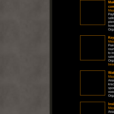
Mak
co
May
PayP
safe
plen
howe
Org
Key
May
Puer
roun
to i
sale
Org
bea
Wat
May
Anab
krac
spor
voed
Org
Ins
May
Anab