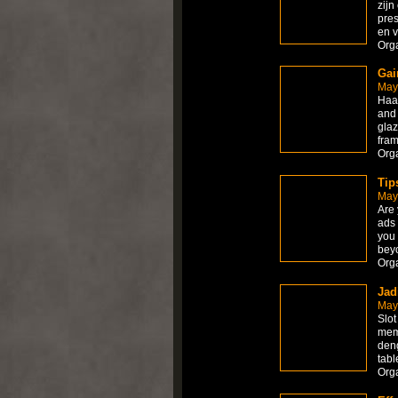
zijn
pres
en v
Org
Gai
May
Haan
and 
glaz
fram
Org
Tip
May
Are 
ads 
you 
beyo
Org
Jad
May
Slot
mem
deng
tabl
Org