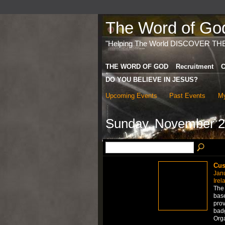
The Word of God 
"Helping The World DISCOVER TH
THE WORD OF GOD
Recruitment
C
DO YOU BELIEVE IN JESUS?
Upcoming Events
Past Events
My
Sunday, November 2
Cus
Jan
Irel
The 
base
prov
badg
Org