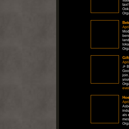
staa
taxi
Ook 
Org
Bet
Apri
Mode
bere
land
loka
Org
Gif
Apri
🎉 B
Goo
join
you
Org
eve
Hoe
Apri
Asbe
indu
als 
mes
Org