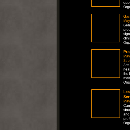
oppo
Org
Gai
May
Genu
prod
sign
clin
Org
Pro
May
Stre
Are 
near
the 
make
Org
Lea
Ser
May
Carp
stru
and 
prof
Org