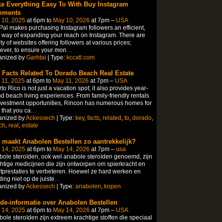
e Everything Easy To With Buy Instagram
mments
 10, 2025
at 6pm to
May 10, 2026
at 7pm –
USA
al makes purchasing Instagram followers an efficient,
 way of expanding your reach on Instagram. There are
ty of websites offering followers at various prices;
ver, to ensure your mon
…
anized by
Garhtai
| Type:
kccatl.com
 Facts Related To Dorado Beach Real Estate
 11, 2025
at 6pm to
May 11, 2026
at 7pm –
USA
to Rico is not just a vacation spot; it also provides year-
d beach living experiences. From family-friendly rentals
nvestment opportunities, Rincon has numerous homes for
 that you ca
…
anized by
Ackessech
| Type:
key
,
facts
,
related
,
to
,
dorado
,
ch
,
real
,
estate
 maakt Anabolen Bestellen zo aantrekkelijk?
 14, 2025
at 6pm to
May 14, 2026
at 7pm –
usa
ole steroïden, ook wel anabole steroïden genoemd, zijn
htige medicijnen die zijn ontworpen om spierkracht en
tprestaties te verbeteren. Hoewel ze hard werken en
ing niet op de juiste
…
anized by
Ackessech
| Type:
anabolen
,
kopen
ide-informatie over Anabolen Bestellen
 14, 2025
at 6pm to
May 14, 2026
at 7pm –
USA
ole steroïden zijn extreem krachtige stoffen die speciaal