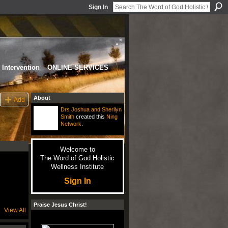
Sign In
Intervention
ONLINE SERVICES
About
Add
Drs Joshua and Sherilyn
Smith
created this
Ning
Network
.
Welcome to
The Word of God Holistic
Wellness Institute
Sign In
Praise Jesus Christ!
View All