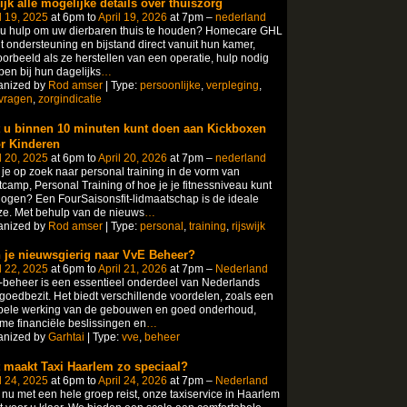
ijk alle mogelijke details over thuiszorg
l 19, 2025
at 6pm to
April 19, 2026
at 7pm –
nederland
 u hulp om uw dierbaren thuis te houden? Homecare GHL
t ondersteuning en bijstand direct vanuit hun kamer,
oorbeeld als ze herstellen van een operatie, hulp nodig
en bij hun dagelijks
…
anized by
Rod amser
| Type:
persoonlijke
,
verpleging
,
vragen
,
zorgindicatie
 u binnen 10 minuten kunt doen aan Kickboxen
r Kinderen
l 20, 2025
at 6pm to
April 20, 2026
at 7pm –
nederland
je op zoek naar personal training in de vorm van
camp, Personal Training of hoe je je fitnessniveau kunt
ogen? Een FourSaisonsfit-lidmaatschap is de ideale
e. Met behulp van de nieuws
…
anized by
Rod amser
| Type:
personal
,
training
,
rijswijk
 je nieuwsgierig naar VvE Beheer?
l 22, 2025
at 6pm to
April 21, 2026
at 7pm –
Nederland
beheer is een essentieel onderdeel van Nederlands
goedbezit. Het biedt verschillende voordelen, zoals een
pele werking van de gebouwen en goed onderhoud,
me financiële beslissingen en
…
anized by
Garhtai
| Type:
vve
,
beheer
 maakt Taxi Haarlem zo speciaal?
l 24, 2025
at 6pm to
April 24, 2026
at 7pm –
Nederland
 nu met een hele groep reist, onze taxiservice in Haarlem