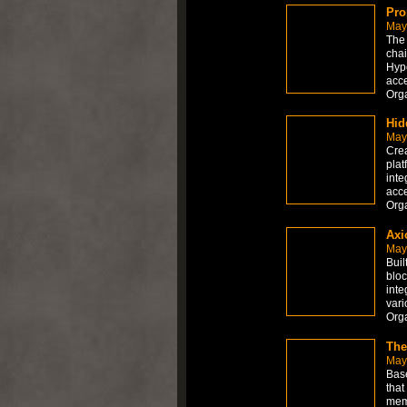
Pro
May
The 
chai
Hype
acce
Org
Hid
May
Crea
plat
inte
acce
Org
Axi
May
Buil
bloc
inte
vari
Org
The
May
Base
that
meme