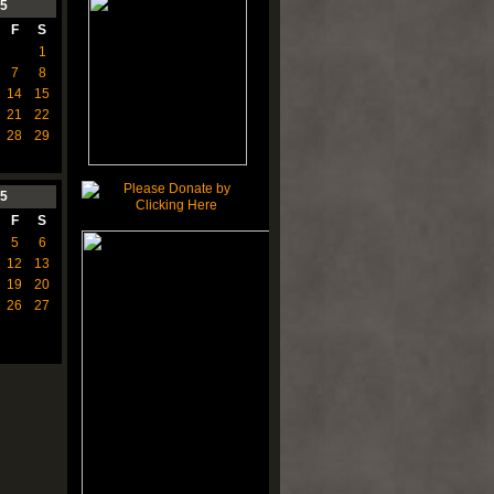
5
F
S
1
7
8
14
15
21
22
28
29
5
F
S
5
6
12
13
19
20
26
27