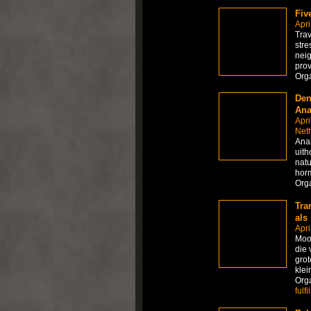
Fiv
Apri
Trav
stre
neig
prov
Org
Den
Ana
Apri
Net
Anab
uith
natu
horm
Org
Tra
als
Apri
Moow
die 
gro
klei
Org
fulf