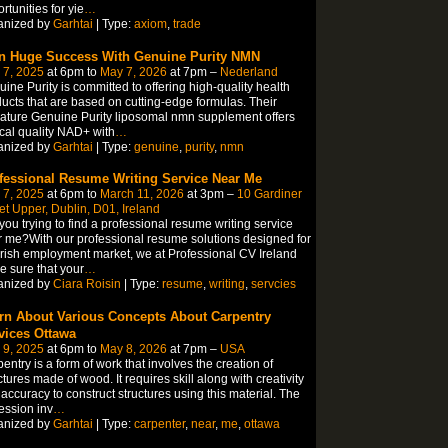
rtunities for yie
…
anized by
Garhtai
| Type:
axiom
,
trade
n Huge Success With Genuine Purity NMN
 7, 2025
at 6pm to
May 7, 2026
at 7pm –
Nederland
ine Purity is committed to offering high-quality health
ucts that are based on cutting-edge formulas. Their
ature Genuine Purity liposomal nmn supplement offers
ical quality NAD+ with
…
anized by
Garhtai
| Type:
genuine
,
purity
,
nmn
fessional Resume Writing Service Near Me
 7, 2025
at 6pm to
March 11, 2026
at 3pm –
10 Gardiner
et Upper, Dublin, D01, Ireland
you trying to find a professional resume writing service
 me?With our professional resume solutions designed for
Irish employment market, we at Professional CV Ireland
 sure that your
…
anized by
Ciara Roisin
| Type:
resume
,
writing
,
servcies
rn About Various Concepts About Carpentry
vices Ottawa
 9, 2025
at 6pm to
May 8, 2026
at 7pm –
USA
entry is a form of work that involves the creation of
ctures made of wood. It requires skill along with creativity
accuracy to construct structures using this material. The
ession inv
…
anized by
Garhtai
| Type:
carpenter
,
near
,
me
,
ottawa