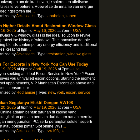
 ontworpen om de kracht van je spieren en atletische
taties te verbeteren. Hoewel ze de inname van energie
oedingsstoffen nie
…
anized by
Ackessech
| Type:
anabolen
,
kopen
n Higher Details About Restoration Window Glass
 16, 2025
at 6pm to
May 16, 2026
at 7pm –
USA
Glas VIG window glass is the ideal solution to revive
protect the history of windows. The innovative double
ing blends contemporary energy efficiency and traditional
es, creating thin
…
anized by
Ackessech
| Type:
restoration
,
window
,
glass
s For Escorts in New York You Can Use Today
 19, 2025
at 6pm to
April 19, 2026
at 7pm –
usa
you seeking an Ideal Escort Service in New York? Escort-
gives you unrivalled escort options. Starting the moment
set appointments, VIP Manhattan Escorts go above and
nd to ensure our
…
anized by
Rod amser
| Type:
new
,
york
,
escort
,
service
ikan Segalanya Efektif Dengan VW108
 20, 2025
at 6pm to
May 19, 2026
at 7pm –
USA
 Online adalah bentuk taruhan di kasino yang
ungkinkan pemain bermain dari dalam rumah mereka
an menggunakan PC, serta perangkat seluler, seperti
et atau ponsel pintar. Slot online VW1
…
anized by
Ackessech
| Type:
vw108
,
slot