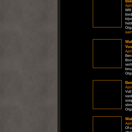
Bek
Apri
Wilt
bied
bijv
hebb
Org
aan
Wat
Voo
Apri
Ben 
Boot
verh
keuz
Org
Ben
Apri
VvE-
vast
soe
slim
Org
Wat
Apri
Of u