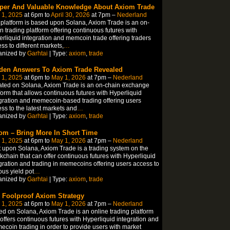
per And Valuable Knowledge About Axiom Trade
 1, 2025
at 6pm to
April 30, 2026
at 7pm –
Nederland
platform is based upon Solana, Axiom Trade is an on-
n trading platform offering continuous futures with
rliquid integration and memcoin trade offering traders
ss to different markets,
…
anized by
Garhtai
| Type:
axiom
,
trade
den Answers To Axiom Trade Revealed
 1, 2025
at 6pm to
May 1, 2026
at 7pm –
Nederland
ted on Solana, Axiom Trade is an on-chain exchange
form that allows continuous futures with Hyperliquid
gration and memecoin-based trading offering users
ss to the latest markets and
…
anized by
Garhtai
| Type:
axiom
,
trade
om – Bring More In Short Time
 1, 2025
at 6pm to
May 1, 2026
at 7pm –
Nederland
t upon Solana, Axiom Trade is a trading system on the
kchain that can offer continuous futures with Hyperliquid
gration and trading in memecoins offering users access to
ous yield pot
…
anized by
Garhtai
| Type:
axiom
,
trade
 Foolproof Axiom Strategy
 1, 2025
at 6pm to
May 1, 2026
at 7pm –
Nederland
d on Solana, Axiom Trade is an online trading platform
 offers continuous futures with Hyperliquid integration and
coin trading in order to provide users with market