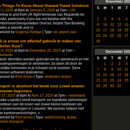
November
202
e Things To Know About Onward Travel Solutions
S
M
T
W
T
l 3, 2025
at 6pm to
January 9, 2026
at 7pm –
UK
eling to and from UK flight terminals can frequently be
ssful, particularly if you are not familiar with the
2
3
4
5
6
hborhood transportation choices. Airport Taxi Booking
9
10
11
12
13
ides a smooth and re
…
16
17
18
19
20
anized by
Engenia Riergar
| Type:
uk
,
airport
,
taxi
23
24
25
26
27
k je erover om effectief gebruik te maken van
30
bolen Kuur?
l 9, 2025
at 6pm to
December 25, 2025
at 7pm –
December
202
herlands
S
M
T
W
T
ole steroïden worden gebruikt om de spierkracht en het
oudingsvermogen te verbeteren. Ze doen dit door de
1
2
3
4
urlijke hormonen in je lichaam na te bootsen. Deze
7
8
9
10
11
onen activeren testosteron
…
14
15
16
17
18
anized by
Rod amser
| Type:
anabolen
,
kopen
21
22
23
24
25
nsport is absoluut het beste voor zowel ervaren
28
29
30
31
 nieuwe beginners
l 17, 2025
at 6pm to
April 17, 2026
at 7pm –
nederland
ke Logistics biedt transport- en logistieke oplossingen
voldoen aan de eisen van zowel kleine bedrijven als
te ondernemingen in Liesveld. We kunnen helpen met
ne kantoorverhuizingen, v
…
anized by
Rod amser
| Type:
warehousing
,
&amp
,
ilment
,
transport