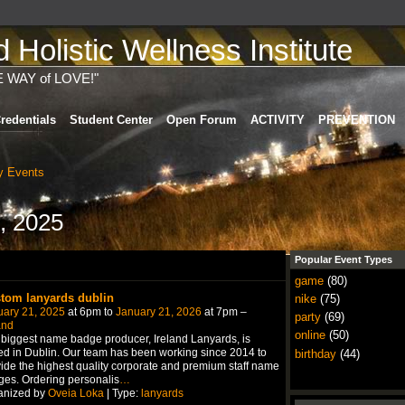
Holistic Wellness Institute
E WAY of LOVE!"
redentials
Student Center
Open Forum
ACTIVITY
PREVENTION
 Events
, 2025
Popular Event Types
game
(80)
tom lanyards dublin
nike
(75)
uary 21, 2025
at 6pm to
January 21, 2026
at 7pm –
party
(69)
and
online
(50)
biggest name badge producer, Ireland Lanyards, is
d in Dublin. Our team has been working since 2014 to
birthday
(44)
ide the highest quality corporate and premium staff name
es. Ordering personalis
…
anized by
Oveia Loka
| Type:
lanyards