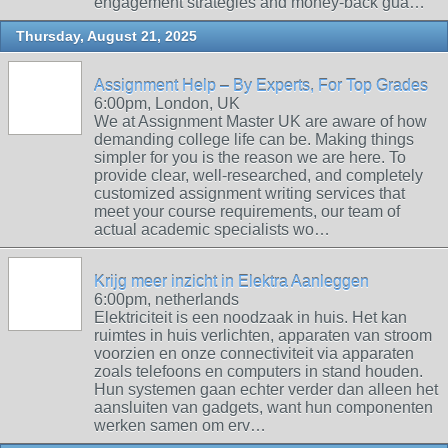
engagement strategies and money-back gua…
Thursday, August 21, 2025
Assignment Help – By Experts, For Top Grades
6:00pm, London, UK
We at Assignment Master UK are aware of how
demanding college life can be. Making things
simpler for you is the reason we are here. To
provide clear, well-researched, and completely
customized assignment writing services that
meet your course requirements, our team of
actual academic specialists wo…
Krijg meer inzicht in Elektra Aanleggen
6:00pm, netherlands
Elektriciteit is een noodzaak in huis. Het kan
ruimtes in huis verlichten, apparaten van stroom
voorzien en onze connectiviteit via apparaten
zoals telefoons en computers in stand houden.
Hun systemen gaan echter verder dan alleen het
aansluiten van gadgets, want hun componenten
werken samen om erv…