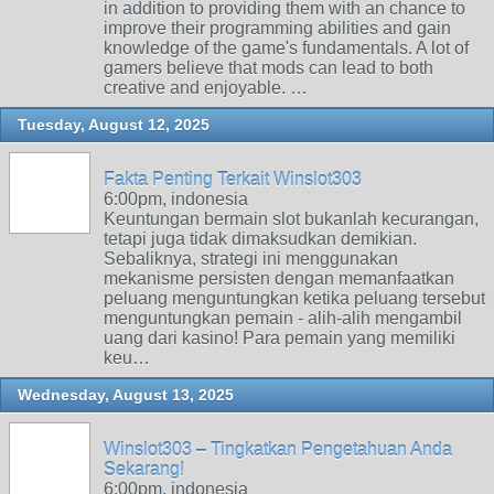
in addition to providing them with an chance to
improve their programming abilities and gain
knowledge of the game's fundamentals. A lot of
gamers believe that mods can lead to both
creative and enjoyable. …
Tuesday, August 12, 2025
Fakta Penting Terkait Winslot303
6:00pm, indonesia
Keuntungan bermain slot bukanlah kecurangan,
tetapi juga tidak dimaksudkan demikian.
Sebaliknya, strategi ini menggunakan
mekanisme persisten dengan memanfaatkan
peluang menguntungkan ketika peluang tersebut
menguntungkan pemain - alih-alih mengambil
uang dari kasino! Para pemain yang memiliki
keu…
Wednesday, August 13, 2025
Winslot303 – Tingkatkan Pengetahuan Anda
Sekarang!
6:00pm, indonesia