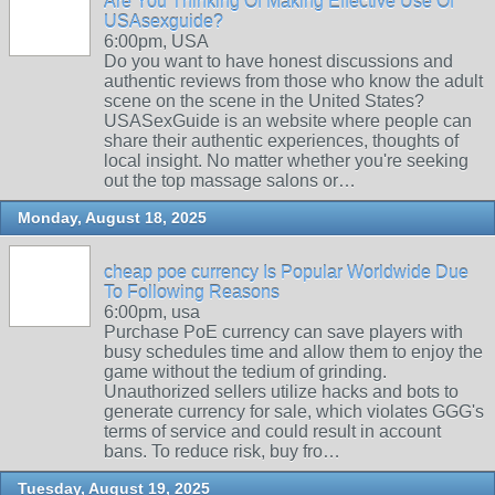
Are You Thinking Of Making Effective Use Of
USAsexguide?
6:00pm, USA
Do you want to have honest discussions and
authentic reviews from those who know the adult
scene on the scene in the United States?
USASexGuide is an website where people can
share their authentic experiences, thoughts of
local insight. No matter whether you're seeking
out the top massage salons or…
Monday, August 18, 2025
cheap poe currency Is Popular Worldwide Due
To Following Reasons
6:00pm, usa
Purchase PoE currency can save players with
busy schedules time and allow them to enjoy the
game without the tedium of grinding.
Unauthorized sellers utilize hacks and bots to
generate currency for sale, which violates GGG's
terms of service and could result in account
bans. To reduce risk, buy fro…
Tuesday, August 19, 2025