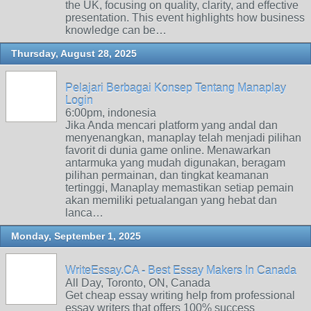
the UK, focusing on quality, clarity, and effective
presentation. This event highlights how business
knowledge can be…
Thursday, August 28, 2025
Pelajari Berbagai Konsep Tentang Manaplay
Login
6:00pm, indonesia
Jika Anda mencari platform yang andal dan
menyenangkan, manaplay telah menjadi pilihan
favorit di dunia game online. Menawarkan
antarmuka yang mudah digunakan, beragam
pilihan permainan, dan tingkat keamanan
tertinggi, Manaplay memastikan setiap pemain
akan memiliki petualangan yang hebat dan
lanca…
Monday, September 1, 2025
WriteEssay.CA - Best Essay Makers In Canada
All Day, Toronto, ON, Canada
Get cheap essay writing help from professional
essay writers that offers 100% success