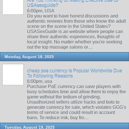
Are You Thinking Of Making Effective Use Of
USAsexguide?
6:00pm, USA
Do you want to have honest discussions and
authentic reviews from those who know the adult
scene on the scene in the United States?
USASexGuide is an website where people can
share their authentic experiences, thoughts of
local insight. No matter whether you're seeking
out the top massage salons or…
Monday, August 18, 2025
cheap poe currency Is Popular Worldwide Due
To Following Reasons
6:00pm, usa
Purchase PoE currency can save players with
busy schedules time and allow them to enjoy the
game without the tedium of grinding.
Unauthorized sellers utilize hacks and bots to
generate currency for sale, which violates GGG's
terms of service and could result in account
bans. To reduce risk, buy fro…
Tuesday, August 19, 2025