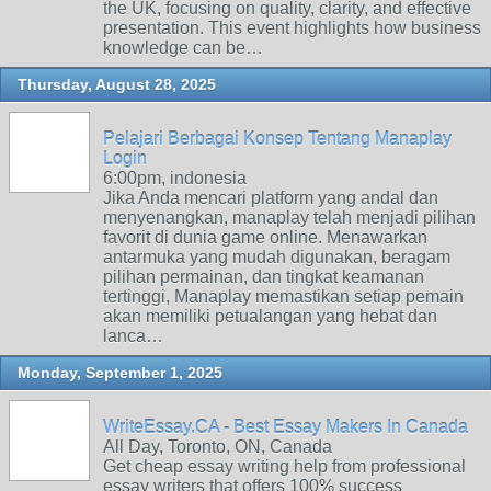
the UK, focusing on quality, clarity, and effective
presentation. This event highlights how business
knowledge can be…
Thursday, August 28, 2025
Pelajari Berbagai Konsep Tentang Manaplay
Login
6:00pm, indonesia
Jika Anda mencari platform yang andal dan
menyenangkan, manaplay telah menjadi pilihan
favorit di dunia game online. Menawarkan
antarmuka yang mudah digunakan, beragam
pilihan permainan, dan tingkat keamanan
tertinggi, Manaplay memastikan setiap pemain
akan memiliki petualangan yang hebat dan
lanca…
Monday, September 1, 2025
WriteEssay.CA - Best Essay Makers In Canada
All Day, Toronto, ON, Canada
Get cheap essay writing help from professional
essay writers that offers 100% success