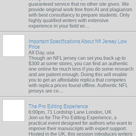
guaranteed service that no other site gives. We
provide original work free from AI and plagiarism
with best consultancy to prepare students. Only
highly qualified writers with extensive
experience in your field wi…
Important Specifications About Nfl Jersey Low
Price
All Day, usa
Though an NFL jersey can set you back up to
$300 at some stores, you can find an authentic
one online for much less if you do some research
and are patient enough. Doing this will enable
you to get an affordable replica that competes
with replica prices found offline. Authentic NFL
jerseys are co…
The Pro Editing Experience
6:00pm, 71 Lordship Lane London, UK
Join us for The Pro Editing Experience, a
practical event designed for authors who want to
improve their manuscripts with expert support.
Hosted in the UK, this session introduces writers