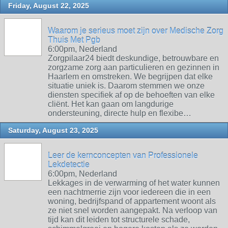
Friday, August 22, 2025
Waarom je serieus moet zijn over Medische Zorg
Thuis Met Pgb
6:00pm, Nederland
Zorgpilaar24 biedt deskundige, betrouwbare en
zorgzame zorg aan particulieren en gezinnen in
Haarlem en omstreken. We begrijpen dat elke
situatie uniek is. Daarom stemmen we onze
diensten specifiek af op de behoeften van elke
cliënt. Het kan gaan om langdurige
ondersteuning, directe hulp en flexibe…
Saturday, August 23, 2025
Leer de kernconcepten van Professionele
Lekdetectie
6:00pm, Nederland
Lekkages in de verwarming of het water kunnen
een nachtmerrie zijn voor iedereen die in een
woning, bedrijfspand of appartement woont als
ze niet snel worden aangepakt. Na verloop van
tijd kan dit leiden tot structurele schade,