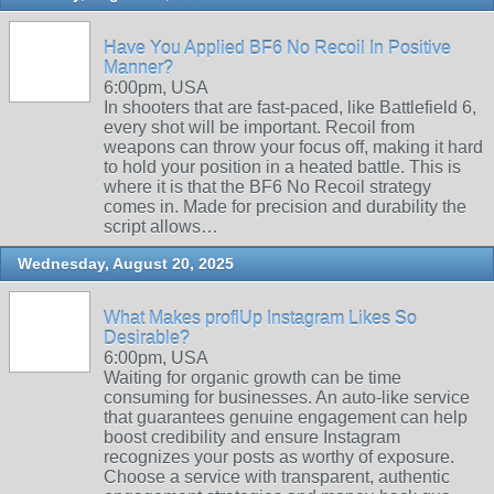
Have You Applied BF6 No Recoil In Positive
Manner?
6:00pm, USA
In shooters that are fast-paced, like Battlefield 6,
every shot will be important. Recoil from
weapons can throw your focus off, making it hard
to hold your position in a heated battle. This is
where it is that the BF6 No Recoil strategy
comes in. Made for precision and durability the
script allows…
Wednesday, August 20, 2025
What Makes proflUp Instagram Likes So
Desirable?
6:00pm, USA
Waiting for organic growth can be time
consuming for businesses. An auto-like service
that guarantees genuine engagement can help
boost credibility and ensure Instagram
recognizes your posts as worthy of exposure.
Choose a service with transparent, authentic