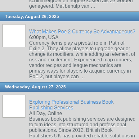
schimmelgroei en hogere kosten als ze worden
genegeerd. Met behulp van …
Tuesday, August 26, 2025
What Makes Poe 2 Currency So Advantageous?
6:00pm, USA
Currency items play a pivotal role in Path of
Exile 2. They allow players to upgrade gear or
change its modifiers, while adding an element of
risk and excitement. Experienced map runners,
vendor recipes and league mechanics are
primary ways for players to acquire currency in
PoE 2, but players can …
Wednesday, August 27, 2025
Exploring Professional Business Book
Publishing Services
All Day, Online
Business book publishing services are designed
to turn ideas into structured and professional
publications. Since 2012, British Book
Publishers UK has provided reliable solutions in