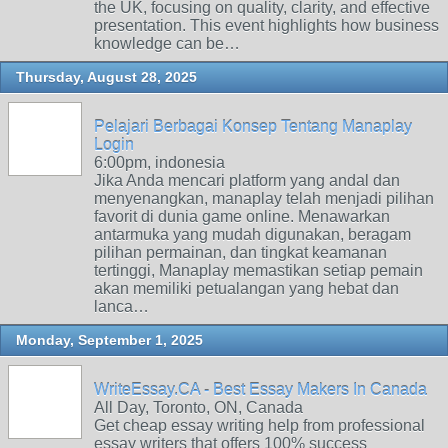
the UK, focusing on quality, clarity, and effective
presentation. This event highlights how business
knowledge can be…
Thursday, August 28, 2025
Pelajari Berbagai Konsep Tentang Manaplay
Login
6:00pm, indonesia
Jika Anda mencari platform yang andal dan
menyenangkan, manaplay telah menjadi pilihan
favorit di dunia game online. Menawarkan
antarmuka yang mudah digunakan, beragam
pilihan permainan, dan tingkat keamanan
tertinggi, Manaplay memastikan setiap pemain
akan memiliki petualangan yang hebat dan
lanca…
Monday, September 1, 2025
WriteEssay.CA - Best Essay Makers In Canada
All Day, Toronto, ON, Canada
Get cheap essay writing help from professional
essay writers that offers 100% success