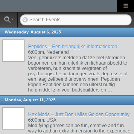
Wednesday, August 6, 2025
Peptides – Een belangrijke informatiebron
6:00pm, Nederland
Veel gebruikers meldden dat ze met steroïden
begonnen om hun uiterlijk en lichaamsbeeld te
verbeteren, hun kracht te vergroten of
psychologische uitdagingen zoals depressie of
een laag zelfbeeld te overwinnen. Peptiden
kopen Peptiden kunnen een uiterst nuttig
hulpmiddel zijn voor bodybuilders en …
Monday, August 11, 2025
Hex Mods – Just Don’t Miss Golden Opportunity
6:00pm, USA
Modifying games can be fun, creative and fun
way to add an extra dimension to the experience