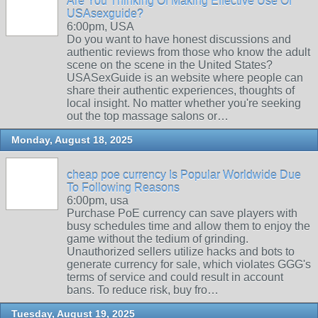
Are You Thinking Of Making Effective Use Of
USAsexguide?
6:00pm, USA
Do you want to have honest discussions and
authentic reviews from those who know the adult
scene on the scene in the United States?
USASexGuide is an website where people can
share their authentic experiences, thoughts of
local insight. No matter whether you're seeking
out the top massage salons or…
Monday, August 18, 2025
cheap poe currency Is Popular Worldwide Due
To Following Reasons
6:00pm, usa
Purchase PoE currency can save players with
busy schedules time and allow them to enjoy the
game without the tedium of grinding.
Unauthorized sellers utilize hacks and bots to
generate currency for sale, which violates GGG's
terms of service and could result in account
bans. To reduce risk, buy fro…
Tuesday, August 19, 2025