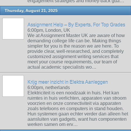
engagement strategies and money-back gua…
Thursday, August 21, 2025
Assignment Help – By Experts, For Top Grades
6:00pm, London, UK
We at Assignment Master UK are aware of how
demanding college life can be. Making things
simpler for you is the reason we are here. To
provide clear, well-researched, and completely
customized assignment writing services that
meet your course requirements, our team of
actual academic specialists wo…
Krijg meer inzicht in Elektra Aanleggen
6:00pm, netherlands
Elektriciteit is een noodzaak in huis. Het kan
ruimtes in huis verlichten, apparaten van stroom
voorzien en onze connectiviteit via apparaten
zoals telefoons en computers in stand houden.
Hun systemen gaan echter verder dan alleen het
aansluiten van gadgets, want hun componenten
werken samen om erv…