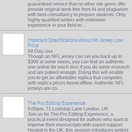
guaranteed service that no other site gives. We
provide original work free from AI and plagiarism
with best consultancy to prepare students. Only
highly qualified writers with extensive
experience in your field wi…
Important Specifications About Nfl Jersey Low
Price
All Day, usa
Though an NFL jersey can set you back up to
$300 at some stores, you can find an authentic
one online for much less if you do some research
and are patient enough. Doing this will enable
you to get an affordable replica that competes
with replica prices found offline. Authentic NFL
jerseys are co…
The Pro Editing Experience
6:00pm, 71 Lordship Lane London, UK
Join us for The Pro Editing Experience, a
practical event designed for authors who want to
improve their manuscripts with expert support.
Hosted in the UK, this session introduces writers