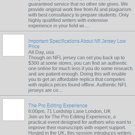
guaranteed service that no other site gives. We
provide original work free from AI and plagiarism
with best consultancy to prepare students. Only
highly qualified writers with extensive
experience in your field wi…
Important Specifications About Nfl Jersey Low
Price
All Day, usa
Though an NFL jersey can set you back up to
$300 at some stores, you can find an authentic
one online for much less if you do some research
and are patient enough. Doing this will enable
you to get an affordable replica that competes
with replica prices found offline. Authentic NFL
jerseys are co…
The Pro Editing Experience
6:00pm, 71 Lordship Lane London, UK
Join us for The Pro Editing Experience, a
practical event designed for authors who want to
improve their manuscripts with expert support.
Hosted in the UK, this session introduces writers