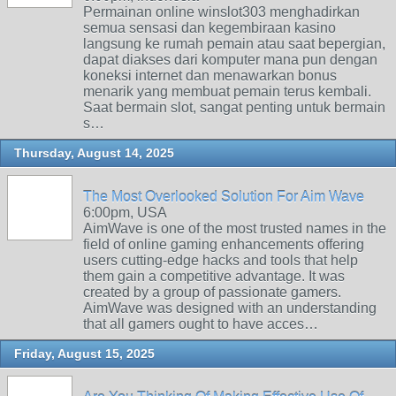
Permainan online winslot303 menghadirkan
semua sensasi dan kegembiraan kasino
langsung ke rumah pemain atau saat bepergian,
dapat diakses dari komputer mana pun dengan
koneksi internet dan menawarkan bonus
menarik yang membuat pemain terus kembali.
Saat bermain slot, sangat penting untuk bermain
s…
Thursday, August 14, 2025
The Most Overlooked Solution For Aim Wave
6:00pm, USA
AimWave is one of the most trusted names in the
field of online gaming enhancements offering
users cutting-edge hacks and tools that help
them gain a competitive advantage. It was
created by a group of passionate gamers.
AimWave was designed with an understanding
that all gamers ought to have acces…
Friday, August 15, 2025