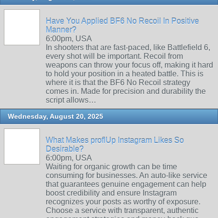
Have You Applied BF6 No Recoil In Positive
Manner?
6:00pm, USA
In shooters that are fast-paced, like Battlefield 6,
every shot will be important. Recoil from
weapons can throw your focus off, making it hard
to hold your position in a heated battle. This is
where it is that the BF6 No Recoil strategy
comes in. Made for precision and durability the
script allows…
Wednesday, August 20, 2025
What Makes proflUp Instagram Likes So
Desirable?
6:00pm, USA
Waiting for organic growth can be time
consuming for businesses. An auto-like service
that guarantees genuine engagement can help
boost credibility and ensure Instagram
recognizes your posts as worthy of exposure.
Choose a service with transparent, authentic