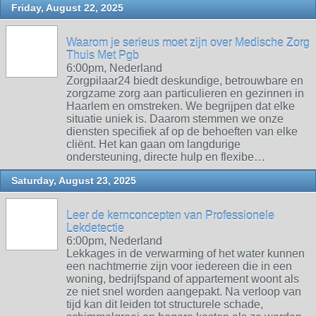
Friday, August 22, 2025
Waarom je serieus moet zijn over Medische Zorg
Thuis Met Pgb
6:00pm, Nederland
Zorgpilaar24 biedt deskundige, betrouwbare en
zorgzame zorg aan particulieren en gezinnen in
Haarlem en omstreken. We begrijpen dat elke
situatie uniek is. Daarom stemmen we onze
diensten specifiek af op de behoeften van elke
cliënt. Het kan gaan om langdurige
ondersteuning, directe hulp en flexibe…
Saturday, August 23, 2025
Leer de kernconcepten van Professionele
Lekdetectie
6:00pm, Nederland
Lekkages in de verwarming of het water kunnen
een nachtmerrie zijn voor iedereen die in een
woning, bedrijfspand of appartement woont als
ze niet snel worden aangepakt. Na verloop van
tijd kan dit leiden tot structurele schade,