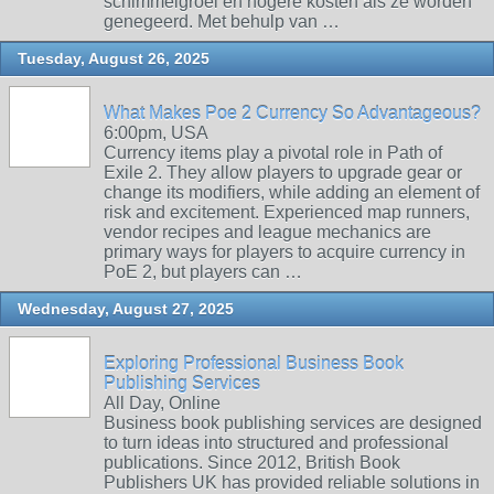
schimmelgroei en hogere kosten als ze worden
genegeerd. Met behulp van …
Tuesday, August 26, 2025
What Makes Poe 2 Currency So Advantageous?
6:00pm, USA
Currency items play a pivotal role in Path of
Exile 2. They allow players to upgrade gear or
change its modifiers, while adding an element of
risk and excitement. Experienced map runners,
vendor recipes and league mechanics are
primary ways for players to acquire currency in
PoE 2, but players can …
Wednesday, August 27, 2025
Exploring Professional Business Book
Publishing Services
All Day, Online
Business book publishing services are designed
to turn ideas into structured and professional
publications. Since 2012, British Book
Publishers UK has provided reliable solutions in