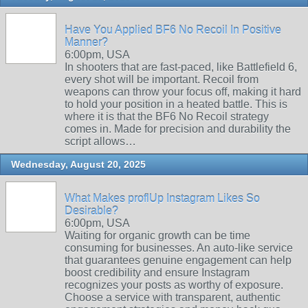
Have You Applied BF6 No Recoil In Positive
Manner?
6:00pm, USA
In shooters that are fast-paced, like Battlefield 6,
every shot will be important. Recoil from
weapons can throw your focus off, making it hard
to hold your position in a heated battle. This is
where it is that the BF6 No Recoil strategy
comes in. Made for precision and durability the
script allows…
Wednesday, August 20, 2025
What Makes proflUp Instagram Likes So
Desirable?
6:00pm, USA
Waiting for organic growth can be time
consuming for businesses. An auto-like service
that guarantees genuine engagement can help
boost credibility and ensure Instagram
recognizes your posts as worthy of exposure.
Choose a service with transparent, authentic