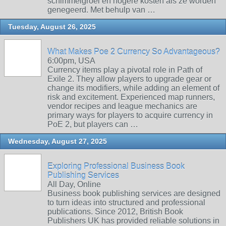
schimmelgroei en hogere kosten als ze worden
genegeerd. Met behulp van …
Tuesday, August 26, 2025
What Makes Poe 2 Currency So Advantageous?
6:00pm, USA
Currency items play a pivotal role in Path of
Exile 2. They allow players to upgrade gear or
change its modifiers, while adding an element of
risk and excitement. Experienced map runners,
vendor recipes and league mechanics are
primary ways for players to acquire currency in
PoE 2, but players can …
Wednesday, August 27, 2025
Exploring Professional Business Book
Publishing Services
All Day, Online
Business book publishing services are designed
to turn ideas into structured and professional
publications. Since 2012, British Book
Publishers UK has provided reliable solutions in