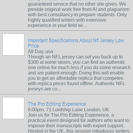
guaranteed service that no other site gives. We
provide original work free from AI and plagiarism
with best consultancy to prepare students. Only
highly qualified writers with extensive
experience in your field wi…
Important Specifications About Nfl Jersey Low
Price
All Day, usa
Though an NFL jersey can set you back up to
$300 at some stores, you can find an authentic
one online for much less if you do some research
and are patient enough. Doing this will enable
you to get an affordable replica that competes
with replica prices found offline. Authentic NFL
jerseys are co…
The Pro Editing Experience
6:00pm, 71 Lordship Lane London, UK
Join us for The Pro Editing Experience, a
practical event designed for authors who want to
improve their manuscripts with expert support.
Hosted in the UK, this session introduces writers