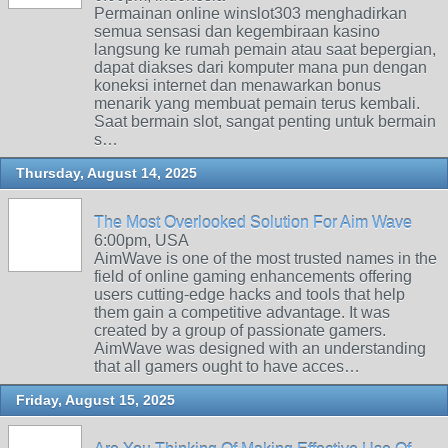
Permainan online winslot303 menghadirkan
semua sensasi dan kegembiraan kasino
langsung ke rumah pemain atau saat bepergian,
dapat diakses dari komputer mana pun dengan
koneksi internet dan menawarkan bonus
menarik yang membuat pemain terus kembali.
Saat bermain slot, sangat penting untuk bermain
s…
Thursday, August 14, 2025
The Most Overlooked Solution For Aim Wave
6:00pm, USA
AimWave is one of the most trusted names in the
field of online gaming enhancements offering
users cutting-edge hacks and tools that help
them gain a competitive advantage. It was
created by a group of passionate gamers.
AimWave was designed with an understanding
that all gamers ought to have acces…
Friday, August 15, 2025