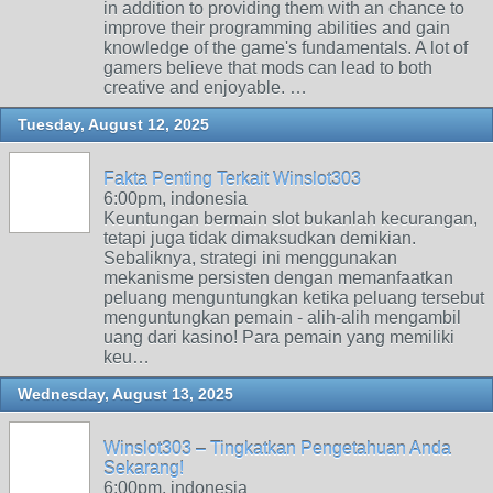
in addition to providing them with an chance to
improve their programming abilities and gain
knowledge of the game's fundamentals. A lot of
gamers believe that mods can lead to both
creative and enjoyable. …
Tuesday, August 12, 2025
Fakta Penting Terkait Winslot303
6:00pm, indonesia
Keuntungan bermain slot bukanlah kecurangan,
tetapi juga tidak dimaksudkan demikian.
Sebaliknya, strategi ini menggunakan
mekanisme persisten dengan memanfaatkan
peluang menguntungkan ketika peluang tersebut
menguntungkan pemain - alih-alih mengambil
uang dari kasino! Para pemain yang memiliki
keu…
Wednesday, August 13, 2025
Winslot303 – Tingkatkan Pengetahuan Anda
Sekarang!
6:00pm, indonesia