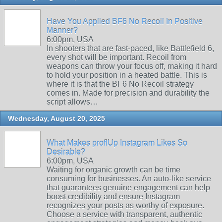
Have You Applied BF6 No Recoil In Positive
Manner?
6:00pm, USA
In shooters that are fast-paced, like Battlefield 6,
every shot will be important. Recoil from
weapons can throw your focus off, making it hard
to hold your position in a heated battle. This is
where it is that the BF6 No Recoil strategy
comes in. Made for precision and durability the
script allows…
Wednesday, August 20, 2025
What Makes proflUp Instagram Likes So
Desirable?
6:00pm, USA
Waiting for organic growth can be time
consuming for businesses. An auto-like service
that guarantees genuine engagement can help
boost credibility and ensure Instagram
recognizes your posts as worthy of exposure.
Choose a service with transparent, authentic