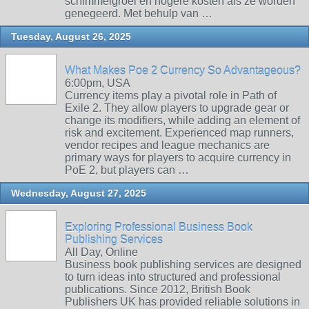
schimmelgroei en hogere kosten als ze worden
genegeerd. Met behulp van …
Tuesday, August 26, 2025
What Makes Poe 2 Currency So Advantageous?
6:00pm, USA
Currency items play a pivotal role in Path of
Exile 2. They allow players to upgrade gear or
change its modifiers, while adding an element of
risk and excitement. Experienced map runners,
vendor recipes and league mechanics are
primary ways for players to acquire currency in
PoE 2, but players can …
Wednesday, August 27, 2025
Exploring Professional Business Book
Publishing Services
All Day, Online
Business book publishing services are designed
to turn ideas into structured and professional
publications. Since 2012, British Book
Publishers UK has provided reliable solutions in