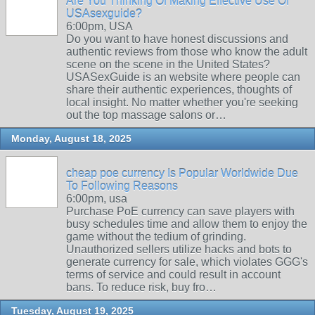
Are You Thinking Of Making Effective Use Of
USAsexguide?
6:00pm, USA
Do you want to have honest discussions and
authentic reviews from those who know the adult
scene on the scene in the United States?
USASexGuide is an website where people can
share their authentic experiences, thoughts of
local insight. No matter whether you're seeking
out the top massage salons or…
Monday, August 18, 2025
cheap poe currency Is Popular Worldwide Due
To Following Reasons
6:00pm, usa
Purchase PoE currency can save players with
busy schedules time and allow them to enjoy the
game without the tedium of grinding.
Unauthorized sellers utilize hacks and bots to
generate currency for sale, which violates GGG's
terms of service and could result in account
bans. To reduce risk, buy fro…
Tuesday, August 19, 2025