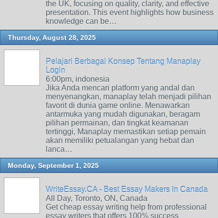
the UK, focusing on quality, clarity, and effective
presentation. This event highlights how business
knowledge can be…
Thursday, August 28, 2025
Pelajari Berbagai Konsep Tentang Manaplay
Login
6:00pm, indonesia
Jika Anda mencari platform yang andal dan
menyenangkan, manaplay telah menjadi pilihan
favorit di dunia game online. Menawarkan
antarmuka yang mudah digunakan, beragam
pilihan permainan, dan tingkat keamanan
tertinggi, Manaplay memastikan setiap pemain
akan memiliki petualangan yang hebat dan
lanca…
Monday, September 1, 2025
WriteEssay.CA - Best Essay Makers In Canada
All Day, Toronto, ON, Canada
Get cheap essay writing help from professional
essay writers that offers 100% success