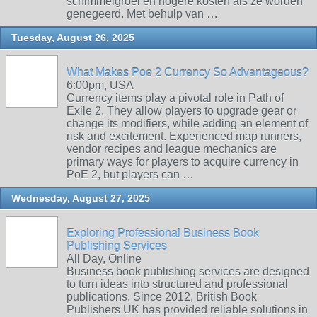
schimmelgroei en hogere kosten als ze worden
genegeerd. Met behulp van …
Tuesday, August 26, 2025
What Makes Poe 2 Currency So Advantageous?
6:00pm, USA
Currency items play a pivotal role in Path of
Exile 2. They allow players to upgrade gear or
change its modifiers, while adding an element of
risk and excitement. Experienced map runners,
vendor recipes and league mechanics are
primary ways for players to acquire currency in
PoE 2, but players can …
Wednesday, August 27, 2025
Exploring Professional Business Book
Publishing Services
All Day, Online
Business book publishing services are designed
to turn ideas into structured and professional
publications. Since 2012, British Book
Publishers UK has provided reliable solutions in