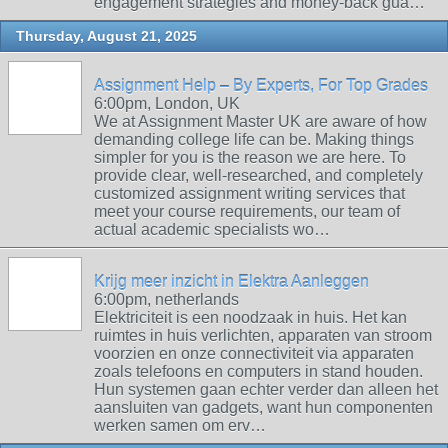
engagement strategies and money-back gua…
Thursday, August 21, 2025
Assignment Help – By Experts, For Top Grades
6:00pm, London, UK
We at Assignment Master UK are aware of how
demanding college life can be. Making things
simpler for you is the reason we are here. To
provide clear, well-researched, and completely
customized assignment writing services that
meet your course requirements, our team of
actual academic specialists wo…
Krijg meer inzicht in Elektra Aanleggen
6:00pm, netherlands
Elektriciteit is een noodzaak in huis. Het kan
ruimtes in huis verlichten, apparaten van stroom
voorzien en onze connectiviteit via apparaten
zoals telefoons en computers in stand houden.
Hun systemen gaan echter verder dan alleen het
aansluiten van gadgets, want hun componenten
werken samen om erv…