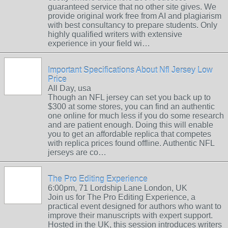
guaranteed service that no other site gives. We
provide original work free from AI and plagiarism
with best consultancy to prepare students. Only
highly qualified writers with extensive
experience in your field wi…
Important Specifications About Nfl Jersey Low
Price
All Day, usa
Though an NFL jersey can set you back up to
$300 at some stores, you can find an authentic
one online for much less if you do some research
and are patient enough. Doing this will enable
you to get an affordable replica that competes
with replica prices found offline. Authentic NFL
jerseys are co…
The Pro Editing Experience
6:00pm, 71 Lordship Lane London, UK
Join us for The Pro Editing Experience, a
practical event designed for authors who want to
improve their manuscripts with expert support.
Hosted in the UK, this session introduces writers