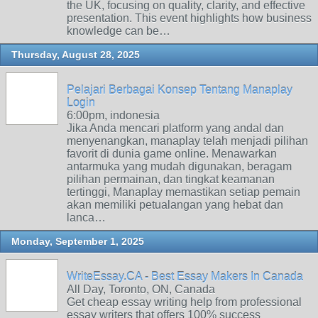
the UK, focusing on quality, clarity, and effective
presentation. This event highlights how business
knowledge can be…
Thursday, August 28, 2025
Pelajari Berbagai Konsep Tentang Manaplay
Login
6:00pm, indonesia
Jika Anda mencari platform yang andal dan
menyenangkan, manaplay telah menjadi pilihan
favorit di dunia game online. Menawarkan
antarmuka yang mudah digunakan, beragam
pilihan permainan, dan tingkat keamanan
tertinggi, Manaplay memastikan setiap pemain
akan memiliki petualangan yang hebat dan
lanca…
Monday, September 1, 2025
WriteEssay.CA - Best Essay Makers In Canada
All Day, Toronto, ON, Canada
Get cheap essay writing help from professional
essay writers that offers 100% success