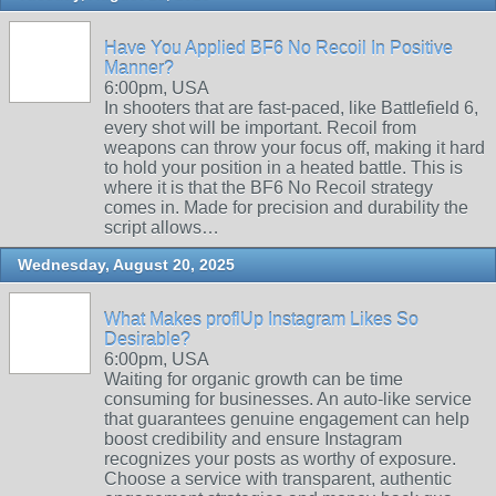
Have You Applied BF6 No Recoil In Positive
Manner?
6:00pm, USA
In shooters that are fast-paced, like Battlefield 6,
every shot will be important. Recoil from
weapons can throw your focus off, making it hard
to hold your position in a heated battle. This is
where it is that the BF6 No Recoil strategy
comes in. Made for precision and durability the
script allows…
Wednesday, August 20, 2025
What Makes proflUp Instagram Likes So
Desirable?
6:00pm, USA
Waiting for organic growth can be time
consuming for businesses. An auto-like service
that guarantees genuine engagement can help
boost credibility and ensure Instagram
recognizes your posts as worthy of exposure.
Choose a service with transparent, authentic