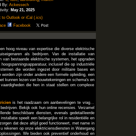
d By:
Ackessech
tivity:
May 21, 2025
 to Outlook or iCal (.ics)
ace
Facebook
 een hoog niveau van expertise die diverse elektrische
iseigenaren als bedrijven. Van de installatie van
en van bestaande elektrische systemen, het upgraden
hoogspanningsapparatuur, inclusief die op industriële
stemen die worden ingezet door militaire bases en
te worden zijn onder andere een formele opleiding, een
us het kunnen lezen van bouwtekeningen en schema's en
vaardigheden die hen in staat stellen om complexe
tricien
is het raadzaam om aanbevelingen te vragen
 bedrijven. Bekijk ook hun online recensies. Verzamel
llende beschikbare diensten, evenals gedetailleerde
nstallatie speelt een belangrijke rol in residentiële en
rgen dat deze altijd goed functioneert, met name in
t u rekenen op onze elektriciensdiensten in Watergang
 oplossingen. We bieden ook preventief onderhoud en