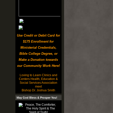
Use Credit or Debit Card for
$175 Enrollment for
Ministerial Credentials,
Bible College Degree, or
Make a Donation towards
our Community Work Here!
Loving to Learn Clinics and
Centers Health, Education &
Social Services Association
meet
Bishop Dr. Joshua Smith
May God Bless & Prosper You!