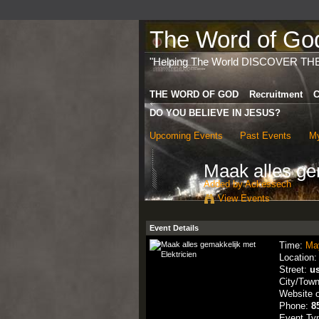
The Word of God 
"Helping The World DISCOVER TH
THE WORD OF GOD
Recruitment
C
DO YOU BELIEVE IN JESUS?
Upcoming Events
Past Events
My
Maak alles gem
Added by
Ackessech
View Events
Event Details
Time:
Ma
Location
Street:
u
City/Tow
Website 
Phone:
8
Event Ty