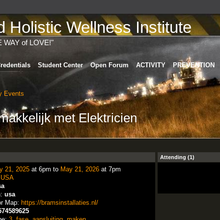
Holistic Wellness Institute
E WAY of LOVE!"
redentials
Student Center
Open Forum
ACTIVITY
PREVENTION
 Events
akkelijk met Elektricien
Attending (1)
y 21, 2025
at 6pm to
May 21, 2026
at 7pm
:
USA
sa
n:
usa
or Map:
https://bramsinstallaties.nl/
574589625
pe:
3
,
fase
,
aansluiting
,
maken