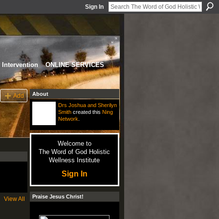
Sign In
Intervention
ONLINE SERVICES
About
Add
Drs Joshua and Sherilyn
Smith
created this
Ning
Network
.
Welcome to
The Word of God Holistic
Wellness Institute
Sign In
Praise Jesus Christ!
View All