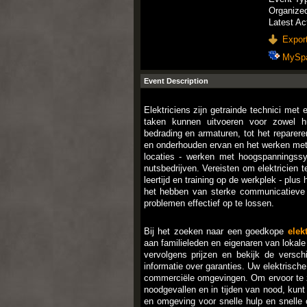
Organize
Latest Ac
Export
MySp
Event Description
Elektriciens zijn getrainde technici met
taken kunnen uitvoeren voor zowel hu
bedrading en armaturen, tot het reparer
en onderhouden ervan en het werken met 
locaties - werken met hoogspanningssy
nutsbedrijven. Vereisten om elektricien 
leertijd en training op de werkplek - pl
het hebben van sterke communicatieve 
problemen effectief op te lossen.
Bij het zoeken naar een goedkope
elek
aan familieleden en eigenaren van lokale
vervolgens prijzen en bekijk de verschi
informatie over garanties. Uw elektrische i
commerciële omgevingen. Om ervoor te zo
noodgevallen en in tijden van nood, kun
en omgeving voor snelle hulp en snelle