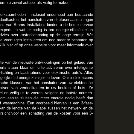
om ze zowel actueel als veilig te maken.
werkzaamheden - inclusief onderhoud aan bestaande
rdeelkasten, het aansluiten van driefasenaansluitingen
ns van Brams Installaties bieden u de beste service
 experts in wat er nodig is om energie-efficiëntie en
dvies over kostenbesparing op de lange termijn. We
che voertuigen installeren om nog meer te besparen op
Klik hier of op onze website voor meer informatie over
ogte van de nieuwste ontwikkelingen op het gebied van
rts staan ​​klaar om u te adviseren over intelligente
lichting en laadstations voor elektrische auto's. Alles
elijkertijd energiezuiniger te leven. Onze elektriciens
ische klussen, van het aansluiten van uw elektrische
laatsen van verdeelkasten in uw keuken of huis. Ze
 en veilig uit te voeren, volgens de laatste normen.
om aan te sluiten die meer energie nodig heeft dan
of wasmachine. Een voorbeeld hiervan is een 3-fase-
jk van de lengte van de kabel tussen het netwerk en de
overzicht voor een schatting van de kosten voor een 3-