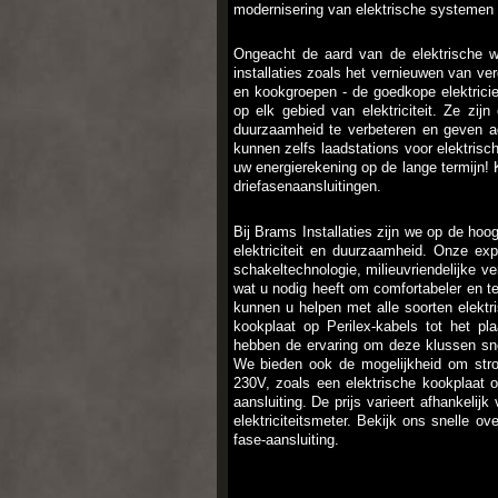
modernisering van elektrische systemen 
Ongeacht de aard van de elektrische 
installaties zoals het vernieuwen van ve
en kookgroepen - de goedkope elektricie
op elk gebied van elektriciteit. Ze zijn
duurzaamheid te verbeteren en geven a
kunnen zelfs laadstations voor elektris
uw energierekening op de lange termijn! 
driefasenaansluitingen.
Bij Brams Installaties zijn we op de ho
elektriciteit en duurzaamheid. Onze expe
schakeltechnologie, milieuvriendelijke ver
wat u nodig heeft om comfortabeler en teg
kunnen u helpen met alle soorten elektr
kookplaat op Perilex-kabels tot het p
hebben de ervaring om deze klussen snel
We bieden ook de mogelijkheid om stro
230V, zoals een elektrische kookplaat 
aansluiting. De prijs varieert afhankeli
elektriciteitsmeter. Bekijk ons ​​snelle 
fase-aansluiting.