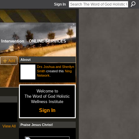
Sign In
Intervention
ONLINE SERVICES
About
Add
Drs Joshua and Sherilyn
Smith
created this
Ning
Network
.
Welcome to
The Word of God Holistic
Wellness Institute
Sign In
Praise Jesus Christ!
View All