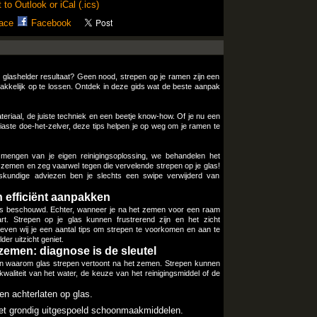
 to Outlook or iCal (.ics)
ace
Facebook
lashelder resultaat? Geen nood, strepen op je ramen zijn een
kelijk op te lossen.​ Ontdek in deze gids wat de beste aanpak
eriaal, de juiste techniek en een beetje know-how.​ Of je nu een
iaste doe-het-zelver, deze tips helpen je op weg om je ramen te
mengen van je eigen reinigingsoplossing, we behandelen het
en zemen en zeg vaarwel tegen die vervelende strepen op je glas!
skundige adviezen ben je slechts een swipe verwijderd van
n efficiënt aanpakken
s beschouwd.​ Echter, wanneer je na het zemen voor een raam
rt.​ Strepen op je glas kunnen frustrerend zijn en het zicht
ven wij je een aantal tips om strepen te voorkomen en aan te
r uitzicht geniet.​
zemen: diagnose is de sleutel
pen waarom glas strepen vertoont na het zemen.​ Strepen kunnen
 kwaliteit van het water, de keuze van het reinigingsmiddel of de
n achterlaten op glas.​
et grondig uitgespoeld schoonmaakmiddelen.​