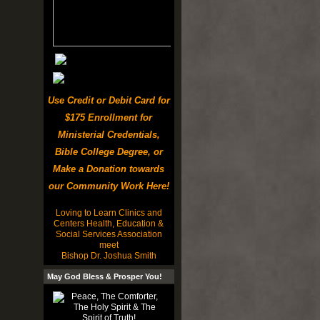
Use Credit or Debit Card for
$175 Enrollment for
Ministerial Credentials,
Bible College Degree, or
Make a Donation towards
our Community Work Here!
Loving to Learn Clinics and
Centers Health, Education &
Social Services Association
meet
Bishop Dr. Joshua Smith
May God Bless & Prosper You!