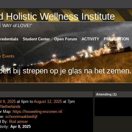
Holistic Wellness Institute
E WAY of LOVE!"
redentials
Student Center
Open Forum
ACTIVITY
PREVENTION
 Events
en bij strepen op je glas na het zemen.​
Attending (1)
il 8, 2025
at 6pm to
August 12, 2025
at 7pm
:
Netherlands
or Map:
https://houweling-enzonen.nl/
pe:
schoonmaakbedrijf
d By:
Rod amser
tivity:
Apr 8, 2025