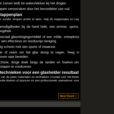
t zemen leidt tot watervlekken bij het drogen.​
epen veroorzaken door het herverdelen van vuil.​
stappenplan
 zonder strepen achter te laten.​ Volg dit stappenplan en zeg
benodigdheden bij de hand hebt; een emmer, spons,
oogdoek.​
ciaal glasreinigingsmiddel of een milde, streeploze
 een effectieve en residuvrije reiniging.​
g schoon met een spons of inwasser.​
er of zeem om het glas droog te vegen.​ Veeg in
oven naar beneden.​
hone, droge doek langs de randen en hoeken om
strepen te voorkomen.​
 technieken voor een glashelder resultaat
an de juiste materialen en technieken cruciaal voor het beste
luizende doeken of sponzen en een professionele raamwisser voor
Next Event >