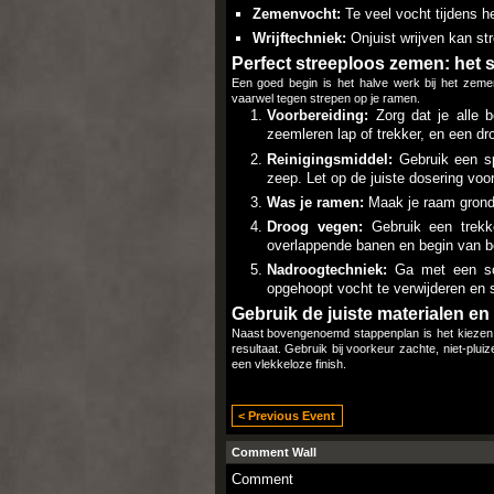
Zemenvocht:
Te veel vocht tijdens he
Wrijftechniek:
Onjuist wrijven kan str
Perfect streeploos zemen: het 
Een goed begin is het halve werk bij het zemen
vaarwel tegen strepen op je ramen.​
Voorbereiding:
Zorg dat je alle 
zeemleren lap of trekker, en een dr
Reinigingsmiddel:
Gebruik een spe
zeep.​ Let op de juiste dosering voor
Was je ramen:
Maak je raam grondi
Droog vegen:
Gebruik een trekk
overlappende banen en begin van b
Nadroogtechniek:
Ga met een sc
opgehoopt vocht te verwijderen en 
Gebruik de juiste materialen en
Naast bovengenoemd stappenplan is het kiezen v
resultaat.​ Gebruik bij voorkeur zachte, niet-p
een vlekkeloze finish.​
< Previous Event
Comment Wall
Comment