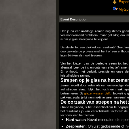
Export
MySp
Event Description
Heb je na een middagje zemen nog steeds geen g
veelvoorkomend probleem, maar gelukkig ook mak
is om je glas streeploos te krijgen!
De sleutel tot een vlekkeloos resultaat? Goed mat
doorgewinterde professional bent of een enthous
laten blinken als nooit tevoren.​
Van het kiezen van de perfecte zeem tot het 
allemaal.​ Leer de ins en outs van effectief ram
En onthoud: met geduld, precisie en onze de
kristalheldere ramen.​
Strepen op je glas na het zeme
Zemen wordt door velen als een eenvoudige klu
vol strepen staat, blijkt het toch een vak apa
belemmeren.​ Bij
glazenwasser delft
Houweling ge
pakken, zodat je binnen no-time weer van een helde
De oorzaak van strepen na het 
Om te beginnen, is het essentieel om te begrij
het resultaat zijn van verschillende factoren: de
techniek van het zemen.​
Hard water:
Bevat mineralen die spore
Zeepresten:
Onjuist gedoseerde of ni