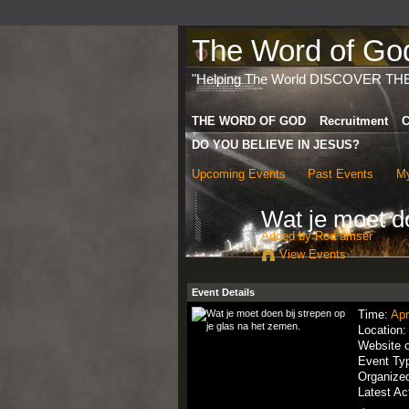
The Word of God 
"Helping The World DISCOVER TH
THE WORD OF GOD
Recruitment
C
DO YOU BELIEVE IN JESUS?
Upcoming Events
Past Events
My
Wat je moet do
Added by
Rod amser
View Events
Event Details
Time:
Apr
Location
Website 
Event Ty
Organize
Latest Ac