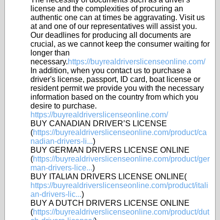
license and the complexities of procuring an
authentic one can at times be aggravating. Visit us
at and one of our representatives will assist you.
Our deadlines for producing all documents are
crucial, as we cannot keep the consumer waiting for
longer than
necessary.
https://buyrealdriverslicenseonline.com/
In addition, when you contact us to purchase a
driver's license, passport, ID card, boat license or
resident permit we provide you with the necessary
information based on the country from which you
desire to purchase.
https://buyrealdriverslicenseonline.com/
BUY CANADIAN DRIVER’S LICENSE
(
https://buyrealdriverslicenseonline.com/product/ca
nadian-drivers-li...
)
BUY GERMAN DRIVERS LICENSE ONLINE
(
https://buyrealdriverslicenseonline.com/product/ger
man-drivers-lice...
)
BUY ITALIAN DRIVERS LICENSE ONLINE(
https://buyrealdriverslicenseonline.com/product/itali
an-drivers-lic...
)
BUY A DUTCH DRIVERS LICENSE ONLINE
(
https://buyrealdriverslicenseonline.com/product/dut