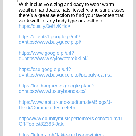
With inclusive sizing and easy to wear warm-
weather handbags, hats, jewelry, and sunglasses,
there's a great selection to find your favorites that
work well for any body type or aesthetic.
https://cutt.ly/0eHvKHcX
https://clients1.google.pl/url?
q=https://www.butyguccipl.pl/
https://www.google.pl/url?
q=https://www.stylowatorebki.pl/
https://cse.google.pl/url?
q=https://www.butyguccipl.pl/pc/buty-dams...
https://toolbarqueries.google.pl/url?
q=https://www.luxurybrands.cc/
https://www.abitur-und-studium.de//Blogs/J-
Heidi/Comment-les-celebr...
http://www.countrymusicperformers.com/forum/f1-
Off-Topic/t82363-Jak...
https://telegra.ph/Jakie-cechy-powinien-