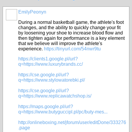
EmilyPeonyn
During a normal basketball game, the athlete's foot
changes, and the ability to quickly change your fit
by loosening your shoe to increase blood flow and
then tighten again for performance is a key element
that we believe will improve the athlete's
experience.
https://tinyurl.com/54nwr9tu
https://clients1.google.pl/url?
q=https://www.luxurybrands.cc/
https://cse.google.pl/url?
q=https://www.stylowatorebki.pl/
https://cse.google.pl/url?
q=https://www.replicawatchshop.is/
https://maps.google.pl/url?
q=https://www.butyguccipl.pl/pc/buty-mes...
http://onlineboxing.net/jforum/user/editDone/333276
.page