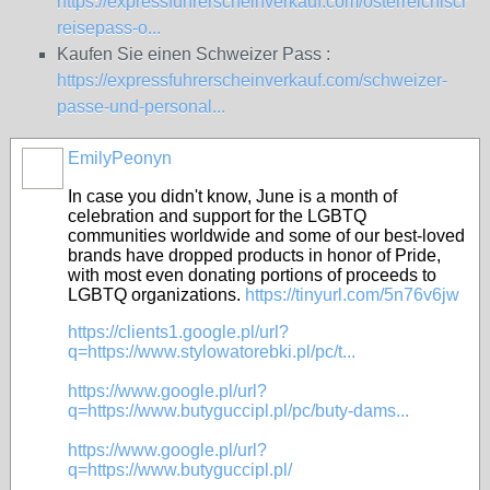
https://expressfuhrerscheinverkauf.com/osterreichischen
reisepass-o...
Kaufen Sie einen Schweizer Pass :
https://expressfuhrerscheinverkauf.com/schweizer-
passe-und-personal...
EmilyPeonyn
In case you didn't know, June is a month of
celebration and support for the LGBTQ
communities worldwide and some of our best-loved
brands have dropped products in honor of Pride,
with most even donating portions of proceeds to
LGBTQ organizations.
https://tinyurl.com/5n76v6jw
https://clients1.google.pl/url?
q=https://www.stylowatorebki.pl/pc/t...
https://www.google.pl/url?
q=https://www.butyguccipl.pl/pc/buty-dams...
https://www.google.pl/url?
q=https://www.butyguccipl.pl/