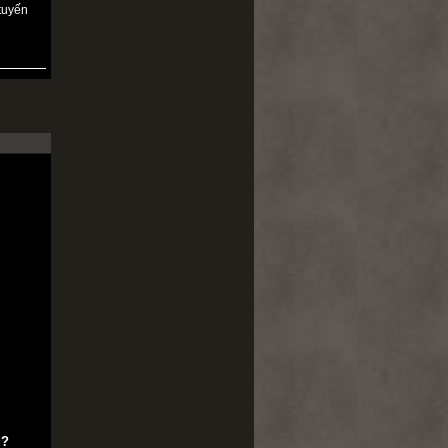
tuyến
u?