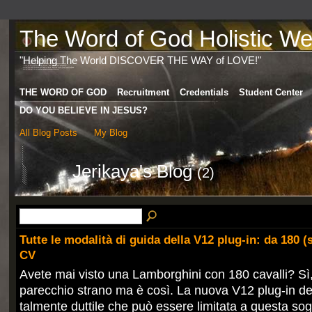
The Word of God Holistic Wel
"Helping The World DISCOVER THE WAY of LOVE!"
THE WORD OF GOD
Recruitment
Credentials
Student Center
DO YOU BELIEVE IN JESUS?
All Blog Posts
My Blog
Jerikaya's Blog
(2)
Tutte le modalità di guida della V12 plug-in: da 180 (s
CV
Avete mai visto una Lamborghini con 180 cavalli? Sì
parecchio strano ma è così. La nuova V12 plug-in del 
talmente duttile che può essere limitata a questa sog