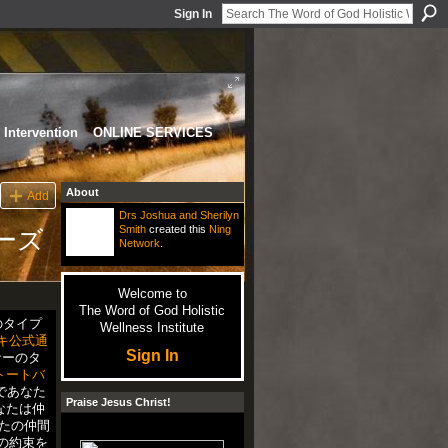
Sign In
Intervention
ONLINE SERVICES
About
Add
Drs Joshua and Sherilyn
Smith
created this
Ning
ーズ
Network
.
Welcome to
The Word of God Holistic
のタイプ
Wellness Institute
キ公式通
Sign In
ナーのタ
トートバ
であなた
Praise Jesus Christ!
なたは仲
なたの仲間
の約束を