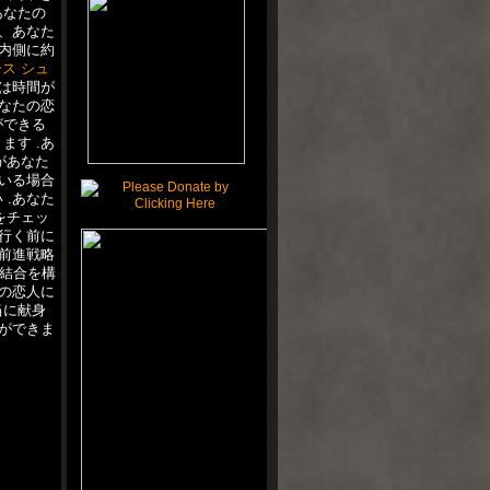
あなたの
、あなた
内側に約
ス シュ
は時間が
なたの恋
ができる
す .あ
があなた
いる場合
.あなた
をチェッ
行く前に
前進戦略
結合を構
の恋人に
当に献身
ができま