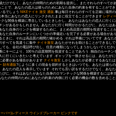
成だけでなく、あなたの仲間のための初期を提供し、またそれらのすべてが
することで、あなたの恋人は彼らのためにあなた自身の約束を有することができ
いるでしょう
NIKEナイキ 激安 通販
.事は毎日それらのすべてを正確に場所の
れは本当にあなたの恋人にリンクされたままに役立てることができます
レディー
チックな関係を構築に専念しているときしかし、あなたはあなたの恋人に行くに
チンがあるかもしれません .あなたがに行く時間がかかるたびに、あなたはあ
あなた自身のリンクを構築するために、まとめ高品質の期間を投資すること
あなた自身のルーチンにいくつかの準備近いを完了する必要がある場合がありま
ときに、それは高品質の期間だ確かめる .それは準備についてです .あなた
のすべてを気遣うに集中
ナイキ激安
.あなたがそれを助けることができるして
しても、会社の電話呼び出し、任意の種類になってしまうかしないでください 
にキーにより、100％の品質期間を投資することであろう .独自のルーチン
人に行くにいきたいと考えています .ギャップを一致させるには、あなたがに
に必要がある場合があります
ナイキ激安
.しかしあなたが必要とするあなたは
ー 財布通販
?じように多くの現金を節約するときはいつでも、あなたは彼らの
、あなたの恋人を表示しています .それでも言い訳をするだけでなく、あなた
たびに、それはあなたがあなた自身のロマンチックな関係を構築するには本
、あなたの仲間のためにあなたの約束の内側に行く必要の機会の数を含めること
 オーバー)レディース ウインドブレーカー ピンクです