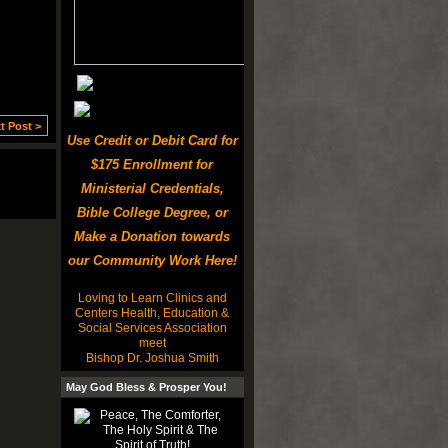
t Post >
Use Credit or Debit Card for
$175 Enrollment for
Ministerial Credentials,
Bible College Degree, or
Make a Donation towards
our Community Work Here!
Loving to Learn Clinics and
Centers Health, Education &
Social Services Association
meet
Bishop Dr. Joshua Smith
May God Bless & Prosper You!