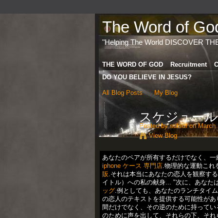
The Word of God 
"Helping The World DISCOVER TH
THE WORD OF GOD
Recruitment
C
DO YOU BELIEVE IN JESUS?
All Blog Posts
My Blog
スケジュール
Posted by
sdfsdf
on March 
View Blog
あなたのペアが所有するだけでなく、一
iphone ケース 専門店
.物理的な運動これを
販
.それは本当にあなたの恋人を観察する
イトル）への私の献身... "次に、あ
ッグ
.例としても、あなたのランチタイ
の恋人のテキストを提供する可能性があり
間だけでなく、その逆のために持ってい
のために声を出して、それらの下、それら