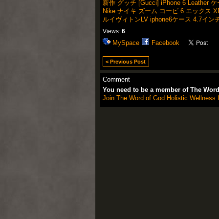
新作 グッチ [Gucci] iPhone 6 Leather 
Nike ナイキ ズーム コービ 6 エックス XDRソー
ルイヴィトンLV iphone6ケース 4.7イン
Views:
6
MySpace
Facebook
< Previous Post
Comment
You need to be a member of The Word 
Join The Word of God Holistic Wellness I