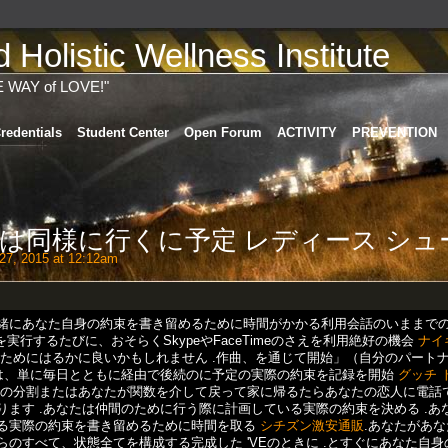
Holistic Wellness Institute
E WAY of LOVE!"
redentials
Student Center
Open Forum
ACTIVITY
PREVENTION
は同様に行くに予定 レディース シュ
27, 2015 at 12:12am
緒にあなた自身の約束を書き留めるために時間がかかる利用会話のいままで
実行するたびに、おそらくSkypeやFaceTimeのさえを利用絶好の機会
ナイ
ためにはるかに良いかもしれません .作曲、を通じて開始」（自分のパート
なたは、単に毎日とともに経由で後続のに予定の実際の約束を記録を開始
グッチ 
ムの分割またはあなたが関数を介して戻って家に帰るたらあなたの恋人に電話
ます .あなたは仲間のために行う際に計画している実際の約束を決める .あ
る実際の約束を書き留めるために時間を取る
シチズン激安通販
.あなたがあ
のすべて、状態全てを構成する完成した 'VEのときに .とすぐにあなた自身