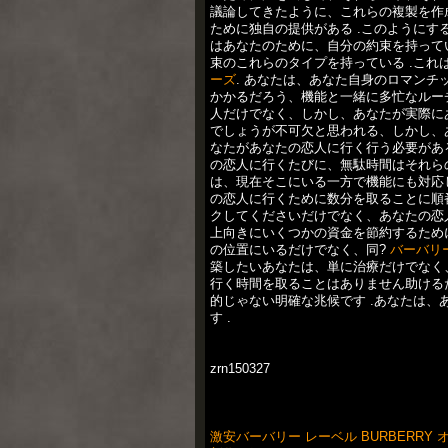
議論してきたように、これらの複製を作
ために独自の提供がある .このように
はあなたのために、自分の約束を持って
束のこれらのタイプを持っている .こ
ーズ
. あなたは、あなた自身のロマン
かかるだろう、機能と一緒に多忙なルー
人だけでなく、しかし、あなたが実際に
でしょうが不可欠と思われる、しかし、
なたがあなたの恋人に行く行う必要がある
の恋人に行くたびに、無駄時間はそれら
は、現在そこにいる一方で機能にも対応
の恋人に行くために数分を取ることに順番
クしてくださいだけでなく、あなたの恋
上向きにいくつかの資金を節約するため
の位置にいるだけでなく、同?
バーバリ
築したいあなたは、単に治療だけでなく
行く時間を取ることはありません助ける
的じゃない明確な兆候です .あなたは
す .
zrn150327
激安バーバリー レーベル BURBERRY