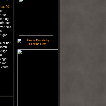
 max 90
gen
r hur
t slag .
infördes
ver hela
ko
t gör
skor har
morph
tiliga
en
ningar
skor,
e vänta