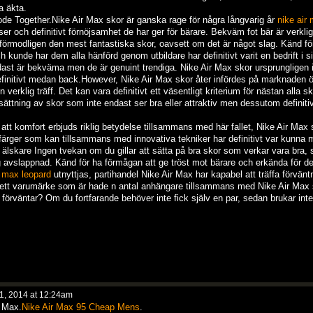
a äkta.
de Together.Nike Air Max skor är ganska rage för några långvarig år
nike air
er och definitivt förnöjsamhet de har ger för bärare. Bekväm fot bär är verkli
er förmodligen den mest fantastiska skor, oavsett om det är något slag. Känd fö
unde har dem alla hänförd genom utbildare har definitivt varit en bedrift i sit
endast är bekväma men de är genuint trendiga. Nike Air Max skor ursprungligen 
definitivt medan back.However, Nike Air Max skor åter infördes på marknaden ö
rklig träff. Det kan vara definitivt ett väsentligt kriterium för nästan alla s
sättning av skor som inte endast ser bra eller attraktiv men dessutom definitiv
att komfort erbjuds riklig betydelse tillsammans med här fallet, Nike Air Max 
 färger som kan tillsammans med innovativa tekniker har definitivt var kunna 
 älskare Ingen tvekan om du gillar att sätta på bra skor som verkar vara bra, s
ig avslappnad. Känd för ha förmågan att ge tröst mot bärare och erkända för d
r max leopard
utnyttjas, partihandel Nike Air Max har kapabel att träffa förvänt
a ett varumärke som är hade n antal anhängare tillsammans med Nike Air Max 
är förväntar? Om du fortfarande behöver inte fick själv en par, sedan brukar int
1, 2014 at 12:24am
r Max.
Nike Air Max 95 Cheap Mens
.