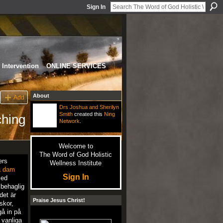
Sign In
Intervention
ONLINE SERVICES
About
Add
Drs Joshua and Sherilyn
Smith
created this
Ning
ching
Network
.
Welcome to
The Word of God Holistic
ers
Wellness Institute
a dam
Sign In
med
 behaglig
det är
Praise Jesus Christ!
skor,
gå in på
 vanliga