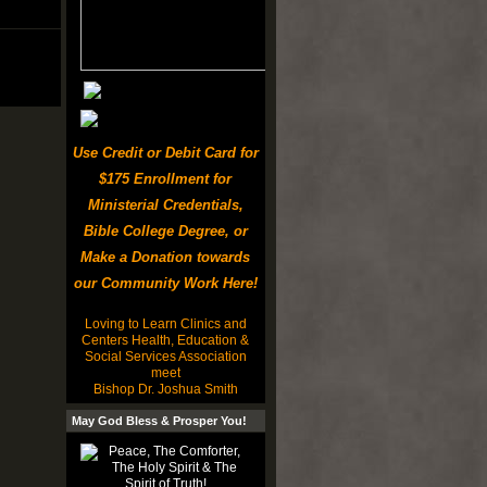
Use Credit or Debit Card for
$175 Enrollment for
Ministerial Credentials,
Bible College Degree, or
Make a Donation towards
our Community Work Here!
Loving to Learn Clinics and
Centers Health, Education &
Social Services Association
meet
Bishop Dr. Joshua Smith
May God Bless & Prosper You!