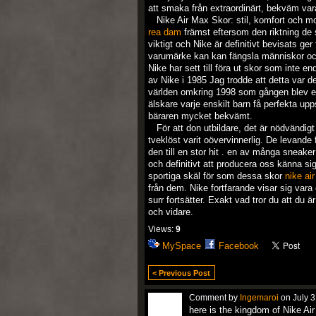
att smaka från extraordinärt, bekväm var
Nike Air Max Skor: stil, komfort och mo
rea dam
främst eftersom den riktning de s
viktigt och Nike är definitivt bevisats g
varumärke kan kan fängsla människor och k
Nike har sett till föra ut skor som inte 
av Nike i 1985 Jag trodde att detta var 
världen omkring 1998 som gången blev en ve
älskare varje enskilt barn få perfekta upp
bäraren mycket bekvämt.
För att don utbildare, det är nödvändigt 
tveklöst varit oövervinnerlig. De levande
den till en stor hit . en av många sneaker
och definitivt att producera oss känna s
sportiga skäl för som dessa skor
nike ai
från dem. Nike fortfarande visar sig var
surr fortsätter. Exakt vad tror du att du 
och vidare.
Views:
9
MySpace
Facebook
< Previous Post
Comment by
Ingemaroi
on July 3
here is the kingdom of Nike Ai