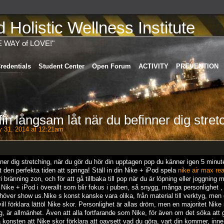
Holistic Wellness Institute
E WAY of LOVE!"
redentials
Student Center
Open Forum
ACTIVITY
PREVENTION
in långsam låt när du befinner dig stret
y 31, 2014 at 12:21am
ner dig stretching, när du gör du hör din upptagen pop du känner igen 5 minut
 den perfekta tiden att springa! Ställ in din Nike + iPod spela
nike air max re
ori bränning zon, och för att gå tillbaka till pop när du är löpning eller joggning 
Nike + iPod i överallt som blir fokus i puben, så snygg, många personlighet ,
höver show us.Nike s konst kanske vara olika, från material till verktyg, men 
ill förklara lättöl Nike skor. Personlighet är allas dröm, men en majoritet Nike 
, är allmänhet. Även att alla fortfarande som Nike, för även om det söka att 
 konsten att Nike skor förklara att oavsett vad du göra, vart din kommer, inne