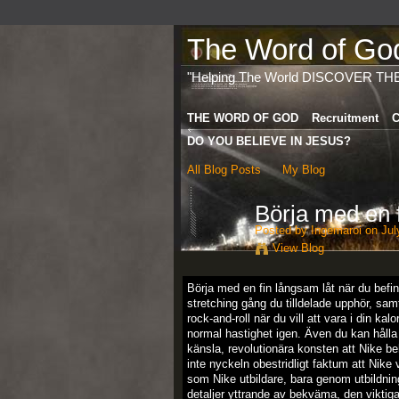
The Word of God 
"Helping The World DISCOVER TH
THE WORD OF GOD
Recruitment
C
DO YOU BELIEVE IN JESUS?
All Blog Posts
My Blog
Börja med en f
Posted by
Ingemaroi
on Jul
View Blog
Börja med en fin långsam låt när du befin
stretching gång du tilldelade upphör, samt
rock-and-roll när du vill att vara i din kal
normal hastighet igen. Även du kan hålla 
känsla, revolutionära konsten att Nike be
inte nyckeln obestridligt faktum att Nike v
som Nike utbildare, bara genom utbildning
detaljer yttrande av bekväma, den viktiga