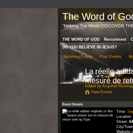
The Word of God 
"Helping The World DISCOVER TH
THE WORD OF GOD
Recruitment
C
DO YOU BELIEVE IN JESUS?
Upcoming Events
Past Events
My
La réelle adid
mesure de ret
Added by
Acquired Running
View Events
Event Details
Time:
Se
Location
Street:
6
City/Tow
Website 