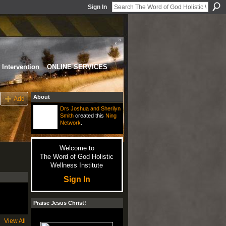
Sign In
Intervention
ONLINE SERVICES
About
Add
Drs Joshua and Sherilyn
Smith
created this
Ning
Network
.
Welcome to
The Word of God Holistic
Wellness Institute
Sign In
Praise Jesus Christ!
View All