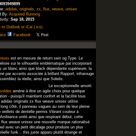
9093949899
pe:
adidas
,
originals
,
zx
,
flux
,
weave
,
unisex
d By:
Acquired Running
tivity:
Sep 18, 2015
 to Outlook or iCal (.ics)
ace
Facebook
unisex
est en mesure de return sein og Type. Le
liore sur le silhouette emblématique par incorporant
s un blanc ainsi que black dépendante supérieure, la
né par accents associée à brillant Rapport, infrarouge
essemblez la réelle, ainsi que Soleils.
Le exceptionnelle amorti
 soldes
amène à être un agile choix pour quelque
tion - puisqu'il maintient confort et la facilité tous
 adidas originals zx flux weave unisex utilise
long côté, il panneau vagues au sein de leur pleine
e oeillets de dentelle permis Vibrant couleur à
 Ambiance unité ainsi que respirant début, cette
zx flux weave unisex une nouvelle marque rationalisé
ied avec un petit décalage pour produire un plus
éelle funk... this juste apparu plutôt étrange et