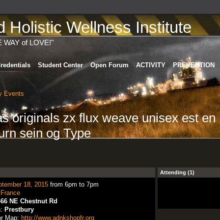
Holistic Wellness Institute
E WAY of LOVE!"
redentials
Student Center
Open Forum
ACTIVITY
PREVENTION
 Events
as originals zx flux weave unisex est en
urn sein og Type
Attending (1)
ptember 18, 2015
from 6pm to 7pm
:
France
466 NE Chestnut Rd
n:
Prestbury
or Map:
http://www.adnkshopfr.org