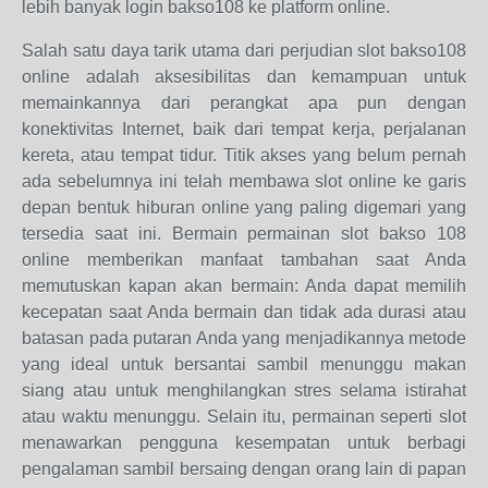
lebih banyak login bakso108 ke platform online.
Salah satu daya tarik utama dari perjudian slot bakso108
online adalah aksesibilitas dan kemampuan untuk
memainkannya dari perangkat apa pun dengan
konektivitas Internet, baik dari tempat kerja, perjalanan
kereta, atau tempat tidur. Titik akses yang belum pernah
ada sebelumnya ini telah membawa slot online ke garis
depan bentuk hiburan online yang paling digemari yang
tersedia saat ini. Bermain permainan slot bakso 108
online memberikan manfaat tambahan saat Anda
memutuskan kapan akan bermain: Anda dapat memilih
kecepatan saat Anda bermain dan tidak ada durasi atau
batasan pada putaran Anda yang menjadikannya metode
yang ideal untuk bersantai sambil menunggu makan
siang atau untuk menghilangkan stres selama istirahat
atau waktu menunggu. Selain itu, permainan seperti slot
menawarkan pengguna kesempatan untuk berbagi
pengalaman sambil bersaing dengan orang lain di papan