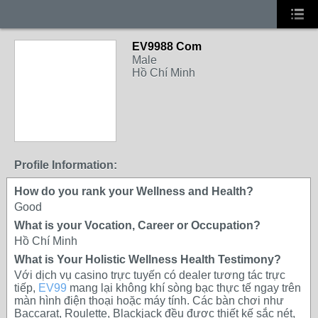
EV9988 Com
Male
Hồ Chí Minh
Profile Information:
How do you rank your Wellness and Health?
Good
What is your Vocation, Career or Occupation?
Hồ Chí Minh
What is Your Holistic Wellness Health Testimony?
Với dịch vụ casino trực tuyến có dealer tương tác trực
tiếp,
EV99
mang lại không khí sòng bạc thực tế ngay trên
màn hình điện thoại hoặc máy tính. Các bàn chơi như
Baccarat, Roulette, Blackjack đều được thiết kế sắc nét,