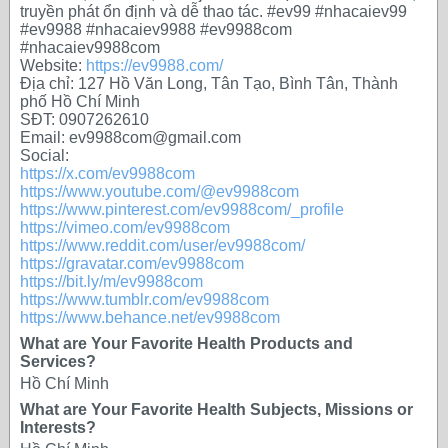
truyền phát ổn định và dễ thao tác. #ev99 #nhacaiev99
#ev9988 #nhacaiev9988 #ev9988com
#nhacaiev9988com
Website:
https://ev9988.com/
Địa chỉ: 127 Hồ Văn Long, Tân Tạo, Bình Tân, Thành
phố Hồ Chí Minh
SĐT: 0907262610
Email: ev9988com@gmail.com
Social:
https://x.com/ev9988com
https://www.youtube.com/@ev9988com
https://www.pinterest.com/ev9988com/_profile
https://vimeo.com/ev9988com
https://www.reddit.com/user/ev9988com/
https://gravatar.com/ev9988com
https://bit.ly/m/ev9988com
https://www.tumblr.com/ev9988com
https://www.behance.net/ev9988com
What are Your Favorite Health Products and
Services?
Hồ Chí Minh
What are Your Favorite Health Subjects, Missions or
Interests?