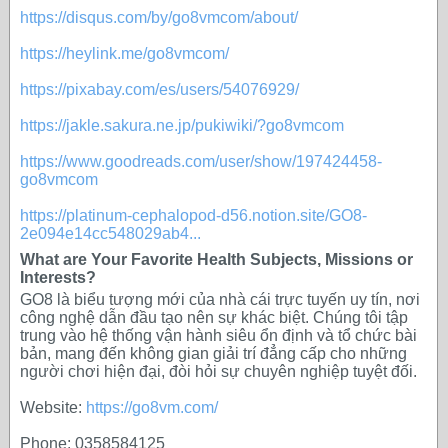
https://disqus.com/by/go8vmcom/about/
https://heylink.me/go8vmcom/
https://pixabay.com/es/users/54076929/
https://jakle.sakura.ne.jp/pukiwiki/?go8vmcom
https://www.goodreads.com/user/show/197424458-
go8vmcom
https://platinum-cephalopod-d56.notion.site/GO8-
2e094e14cc548029ab4...
What are Your Favorite Health Subjects, Missions or
Interests?
GO8 là biểu tượng mới của nhà cái trực tuyến uy tín, nơi
công nghệ dẫn đầu tạo nên sự khác biệt. Chúng tôi tập
trung vào hệ thống vận hành siêu ổn định và tổ chức bài
bản, mang đến không gian giải trí đẳng cấp cho những
người chơi hiện đại, đòi hỏi sự chuyên nghiệp tuyệt đối.
Website:
https://go8vm.com/
Phone: 0358584125