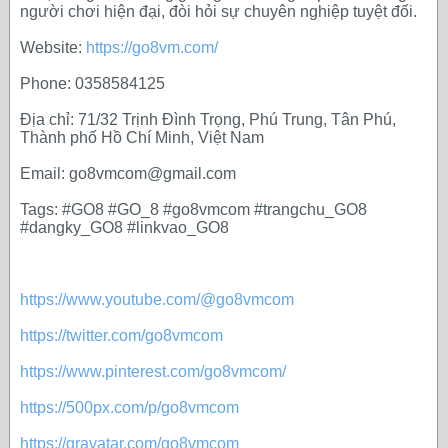
người chơi hiện đại, đòi hỏi sự chuyên nghiệp tuyệt đối.
Website:
https://go8vm.com/
Phone: 0358584125
Địa chỉ: 71/32 Trịnh Đình Trọng, Phú Trung, Tân Phú,
Thành phố Hồ Chí Minh, Việt Nam
Email: go8vmcom@gmail.com
Tags: #GO8 #GO_8 #go8vmcom #trangchu_GO8
#dangky_GO8 #linkvao_GO8
https://www.youtube.com/@go8vmcom
https://twitter.com/go8vmcom
https://www.pinterest.com/go8vmcom/
https://500px.com/p/go8vmcom
https://gravatar.com/go8vmcom