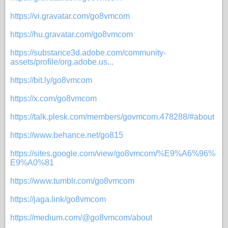
https://vi.gravatar.com/go8vmcom
https://hu.gravatar.com/go8vmcom
https://substance3d.adobe.com/community-
assets/profile/org.adobe.us...
https://bit.ly/go8vmcom
https://x.com/go8vmcom
https://talk.plesk.com/members/govmcom.478288/#about
https://www.behance.net/go815
https://sites.google.com/view/go8vmcom/%E9%A6%96%
E9%A0%81
https://www.tumblr.com/go8vmcom
https://jaga.link/go8vmcom
https://medium.com/@go8vmcom/about