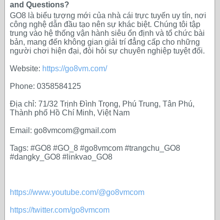
and Questions?
GO8 là biểu tượng mới của nhà cái trực tuyến uy tín, nơi
công nghệ dẫn đầu tạo nên sự khác biệt. Chúng tôi tập
trung vào hệ thống vận hành siêu ổn định và tổ chức bài
bản, mang đến không gian giải trí đẳng cấp cho những
người chơi hiện đại, đòi hỏi sự chuyên nghiệp tuyệt đối.
Website:
https://go8vm.com/
Phone: 0358584125
Địa chỉ: 71/32 Trịnh Đình Trọng, Phú Trung, Tân Phú,
Thành phố Hồ Chí Minh, Việt Nam
Email: go8vmcom@gmail.com
Tags: #GO8 #GO_8 #go8vmcom #trangchu_GO8
#dangky_GO8 #linkvao_GO8
https://www.youtube.com/@go8vmcom
https://twitter.com/go8vmcom