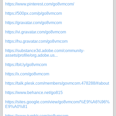
https://www.pinterest.com/go8vmcom/
https://500px.com/p/go8vmcom
https://gravatar.com/go8vmcom
https://vi.gravatar.com/go8vmcom
https://hu.gravatar.com/go8vmcom
https://substance3d.adobe.com/community-
assets/profile/org.adobe.us...
https://bit.ly/go8vmcom
https://x.com/go8vmcom
https://talk.plesk.com/members/govmcom.478288/#about
https://www.behance.net/go815
https://sites.google.com/view/go8vmcom/%E9%A6%96%
E9%A0%81
https://www.tumblr.com/go8vmcom