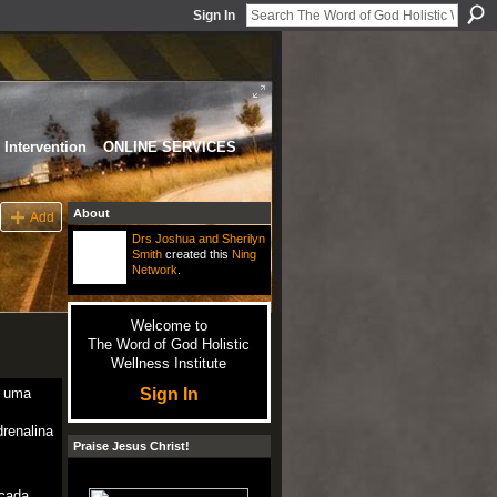
Sign In
Intervention
ONLINE SERVICES
About
Add
Drs Joshua and Sherilyn
Smith
created this
Ning
Network
.
Welcome to
The Word of God Holistic
Wellness Institute
Sign In
m uma
renalina
Praise Jesus Christ!
 cada