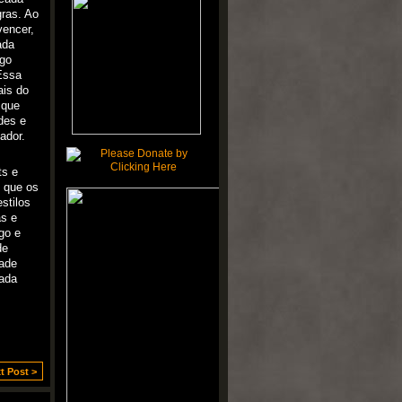
gras. Ao
vencer,
ada
ogo
Essa
ais do
 que
des e
ador.
ts e
 que os
stilos
as e
go e
de
dade
ada
t Post >