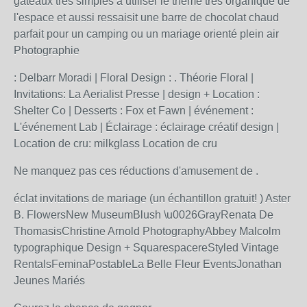
gâteaux très simples à utiliser le thème très organique de
l'espace et aussi ressaisit une barre de chocolat chaud
parfait pour un camping ou un mariage orienté plein air
Photographie
: Delbarr Moradi | Floral Design : . Théorie Floral |
Invitations: La Aerialist Presse | design + Location :
Shelter Co | Desserts : Fox et Fawn | événement :
L'événement Lab | Éclairage : éclairage créatif design |
Location de cru: milkglass Location de cru
Ne manquez pas ces réductions d'amusement de .
éclat invitations de mariage (un échantillon gratuit! ) Aster
B. FlowersNew MuseumBlush \u0026GrayRenata De
ThomasisChristine Arnold PhotographyAbbey Malcolm
typographique Design + SquarespacereStyled Vintage
RentalsFeminaPostableLa Belle Fleur EventsJonathan
Jeunes Mariés