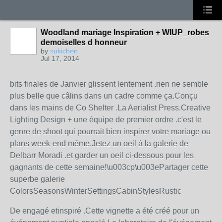
Woodland mariage Inspiration + WIUP_robes
demoiselles d honneur
by
sukichen
Jul 17, 2014
bits finales de Janvier glissent lentement .rien ne semble
plus belle que câlins dans un cadre comme ça.Conçu
dans les mains de Co Shelter .La Aerialist Press.Creative
Lighting Design + une équipe de premier ordre .c'est le
genre de shoot qui pourrait bien inspirer votre mariage ou
plans week-end même.Jetez un oeil à la galerie de
Delbarr Moradi .et garder un oeil ci-dessous pour les
gagnants de cette semaine!\u003cp\u003ePartager cette
superbe galerie
ColorsSeasonsWinterSettingsCabinStylesRustic
De engagé etinspiré .Cette vignette a été créé pour un