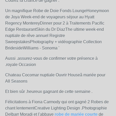
Courez la chance de gagner .
Un magnifique Robe de Doie Fonds LoungeHoneymoon
de Joya Week-end de voyageurs séjour au Hyatt
Regency MontereyDinner pour 2 à Traitements Pacific
Edge RestaurantSkin du Dr DiazThe ultime week-end
nuptiale de rêve annuel Registre
SweepstakesPhotography + vidéographie Collection
BridesideWilliams - Sonoma '
Aussi .assurez-vous de confirmer votre présence à
.royale Occasion
Chateau Cocomar nuptiale Ouvrir Houseâ mariée pour
All Seasons
Et bien sûr .heureux gagnant de cette semaine .
Félicitations à Fiona Carmody qui ont gagné 2 Robes de
chant lentementCreative Lighting Design .Photographie
Delbarr Moradi et l'abbaye
robe de mariée courte
de