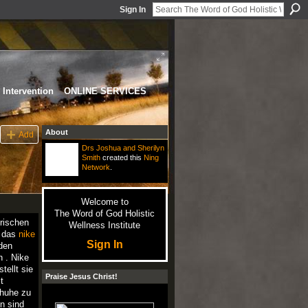
Sign In
Intervention
ONLINE SERVICES
About
Add
Drs Joshua and Sherilyn
Smith
created this
Ning
Network
.
Welcome to
The Word of God Holistic
rischen
Wellness Institute
, das
nike
Sign In
den
 . Nike
ellt sie
Praise Jesus Christ!
t
chuhe zu
n sind