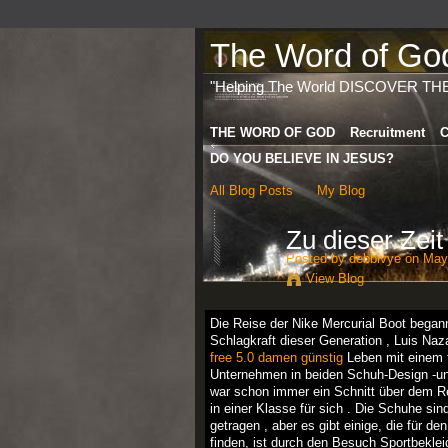
The Word of God 
"Helping The World DISCOVER TH
THE WORD OF GOD
Recruitment
C
DO YOU BELIEVE IN JESUS?
All Blog Posts
My Blog
Zu dieser Zei
Posted by
debbivye
on May 
View Blog
Die Reise der Nike Mercurial Boot began
Schlagkraft dieser Generation , Luis Naz
free 5.0 damen günstig
Leben mit einem t
Unternehmen in beiden Schuh-Design -und
war schon immer ein Schnitt über dem Re
in einer Klasse für sich . Die Schuhe si
getragen , aber es gibt einige, die für 
finden, ist durch den Besuch Sportbeklei