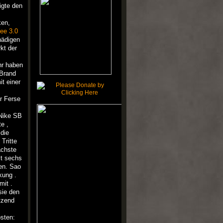
igte den
ken,
ree 3.0
hädigen
kt der
hr haben
 Brand
t einer
r Ferse
 Nike SB
e ,
die
Tritte
ächste
it sechs
en. Sao
kung .
mit .
sie den
tzend
sten: