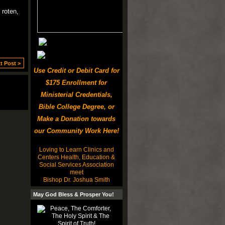
 roten,
t Post >
Use Credit or Debit Card for
$175 Enrollment for
Ministerial Credentials,
Bible College Degree, or
Make a Donation towards
our Community Work Here!
Loving to Learn Clinics and
Centers Health, Education &
Social Services Association
meet
Bishop Dr. Joshua Smith
May God Bless & Prosper You!