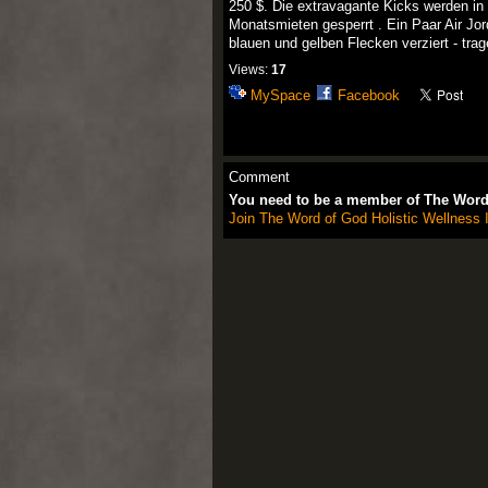
250 $. Die extravagante Kicks werden in
Monatsmieten gesperrt . Ein Paar Air Jor
blauen und gelben Flecken verziert - trag
Views:
17
MySpace
Facebook
Comment
You need to be a member of The Word 
Join The Word of God Holistic Wellness I