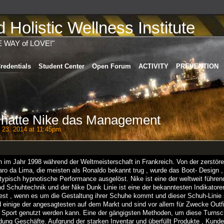
Holistic Wellness Institute
E WAY of LOVE!"
redentials
Student Center
Open Forum
ACTIVITY
PREVENTION
t hatte Nike das Management
23, 2014 at 11:45pm
n im Jahr 1998 während der Weltmeisterschaft in Frankreich. Von der zerstöre
aro da Lima, die meisten als Ronaldo bekannt trug , wurde das Boot- Design 
ypisch hypnotische Performance ausgelöst. Nike ist eine der weltweit führen
 Schuhtechnik und der Nike Dunk Linie ist eine der bekanntesten Indikatoren
st , wenn es um die Gestaltung ihrer Schuhe kommt und dieser Schuh-Linie st
nd einige der angesagtesten auf dem Markt und sind vor allem für Zwecke Outfi
den Sport genutzt werden kann. Eine der gängigsten Methoden, um diese Turns
dung Geschäfte. Aufgrund der starken Inventar und überfüllt Produkte , Kunde