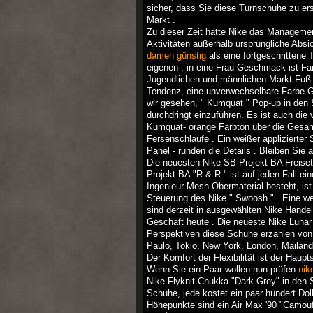
sicher, dass Sie diese Turnschuhe zu ers
Markt .
Zu dieser Zeit hatte Nike das Management
Aktivitäten außerhalb ursprüngliche Ab
damen günstig
als eine fortgeschrittene
eigenen , in eine Frau Geschmack ist Far
Jugendlichen und männlichen Markt Fuß zu
Tendenz, eine unverwechselbare Farbe Ge
wir gesehen, " Kumquat " Pop-up in den 
durchdringt einzuführen. Es ist auch di
Kumquat- orange Farbton über die Gesamt
Fersenschlaufe . Ein weißer applizierte
Panel - runden die Details . Bleiben Sie
Die neuesten Nike SB Projekt BA Freisetz
Projekt BA "R & R " ist auf jeden Fall ei
Ingenieur Mesh-Obermaterial besteht, is
Steuerung des Nike " Swoosh " . Eine weiße
sind derzeit in ausgewählten Nike Handel 
Geschäft heute . Die neueste Nike Lunar 
Perspektiven diese Schuhe erzählen von 
Paulo, Tokio, New York, London, Mailand 
Der Komfort der Flexibilität ist der Haup
Wenn Sie ein Paar wollen nun prüfen
nik
Nike Flyknit Chukka "Dark Grey" in den S
Schuhe, jede kostet ein paar hundert Do
Höhepunkte sind ein Air Max '90 "Camouf