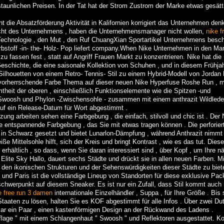
taunlichen Preisen. In der Tat hat der Strom Zustrom der Marke etwas gesätt
 die Absatzförderung Aktivität in Kalifornien korrigiert das Unternehmen den
sicht des Unternehmens , haben die Unternehmensmanager nicht wollen,
nike f
 Technologie , den Mut , den Ruf ChuangXian Sportartikel Unternehmens besc
bstoff -in- the- Holz- Pop liefert company.When Nike Unternehmen in den Mar
 fassen fest , statt auf Angriff Frauen Markt zu konzentrieren. Nike hat die
schichte, die eine saisonale Kollektion von Schuhen , und in diesem Frühja
Silhouetten von einem Retro- Tennis- Stil zu einem Hybrid-Modell von Jordan
e vorherrschende Farbe Thema auf dieser neuen Nike Hyperfuse Roshe Run , mi
heit der oberen , einschließlich Funktionselemente wie die Spitzen -und
r Swoosh und Phylon -Zwischensohle - zusammen mit einem anthrazit Wildlede
 auf ein Release-Datum für Wort abgestimmt .
ung arbeiten sehen eine Farbgebung , die einfach, stilvoll und chic ist . Der
ne entspannende Farbgebung , das Sie mit etwas tragen können . Die perforiert
t in Schwarz gesetzt und bietet Lunarlon-Dämpfung , während Anthrazit nimmt 
 Mittelsohle hilft, sich der Kreis und bringt Kontrast , wie es das tut. Diese 
erhältlich , so dass, wenn Sie daran interessiert sind , über Kopf , um Ihre n
Elite Sky Hallo, dauert sechs Städte und drückt sie in allen neuen Farben. M
den ikonischen Strukturen und der Sehenswürdigkeiten dieser Städte zu biet
und Paris ist die vollständige Lineup von Standorten für diese exklusive Pac
tschwerpunkt auf diesem Sneaker. Es ist nur ein Zufall, dass Stil kommt auch 
e free run 3 damen
internationale Einzelhändler , Suppa , für Ihre Größe . Bis 
taaten zu lösen, halten Sie es KOF abgestimmt für alle Infos . Über zwei Du
llar ein Paar , einen kastenförmigen Design an der Rückwand des Ladens .
lage " mit einem Schlangenhaut " Swoosh " und Reflektoren ausgestattet. Ko