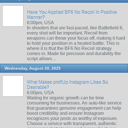
Have You Applied BF6 No Recoil In Positive
Manner?
6:00pm, USA
In shooters that are fast-paced, like Battlefield 6,
every shot will be important. Recoil from
weapons can throw your focus off, making it hard
to hold your position in a heated battle. This is
where it is that the BF6 No Recoil strategy
comes in. Made for precision and durability the
script allows…
Wednesday, August 20, 2025
What Makes proflUp Instagram Likes So
Desirable?
6:00pm, USA
Waiting for organic growth can be time
consuming for businesses. An auto-like service
that guarantees genuine engagement can help
boost credibility and ensure Instagram
recognizes your posts as worthy of exposure.
Choose a service with transparent, authentic