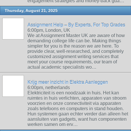
engagement strategies and money-back gua…
Thursday, August 21, 2025
Assignment Help – By Experts, For Top Grades
6:00pm, London, UK
We at Assignment Master UK are aware of how
demanding college life can be. Making things
simpler for you is the reason we are here. To
provide clear, well-researched, and completely
customized assignment writing services that
meet your course requirements, our team of
actual academic specialists wo…
Krijg meer inzicht in Elektra Aanleggen
6:00pm, netherlands
Elektriciteit is een noodzaak in huis. Het kan
ruimtes in huis verlichten, apparaten van stroom
voorzien en onze connectiviteit via apparaten
zoals telefoons en computers in stand houden.
Hun systemen gaan echter verder dan alleen het
aansluiten van gadgets, want hun componenten
werken samen om erv…