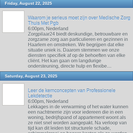
Friday, August 22, 2025
Waarom je serieus moet zijn over Medische Zorg
Thuis Met Pgb
6:00pm, Nederland
Zorgpilaar24 biedt deskundige, betrouwbare en
zorgzame zorg aan particulieren en gezinnen in
Haarlem en omstreken. We begrijpen dat elke
situatie uniek is. Daarom stemmen we onze
diensten specifiek af op de behoeften van elke
cliënt. Het kan gaan om langdurige
ondersteuning, directe hulp en flexibe…
Saturday, August 23, 2025
Leer de kernconcepten van Professionele
Lekdetectie
6:00pm, Nederland
Lekkages in de verwarming of het water kunnen
een nachtmerrie zijn voor iedereen die in een
woning, bedrijfspand of appartement woont als
ze niet snel worden aangepakt. Na verloop van
tijd kan dit leiden tot structurele schade,