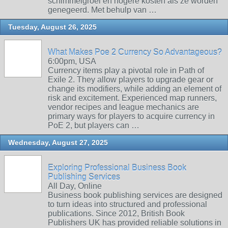
schimmelgroei en hogere kosten als ze worden
genegeerd. Met behulp van …
Tuesday, August 26, 2025
What Makes Poe 2 Currency So Advantageous?
6:00pm, USA
Currency items play a pivotal role in Path of
Exile 2. They allow players to upgrade gear or
change its modifiers, while adding an element of
risk and excitement. Experienced map runners,
vendor recipes and league mechanics are
primary ways for players to acquire currency in
PoE 2, but players can …
Wednesday, August 27, 2025
Exploring Professional Business Book
Publishing Services
All Day, Online
Business book publishing services are designed
to turn ideas into structured and professional
publications. Since 2012, British Book
Publishers UK has provided reliable solutions in