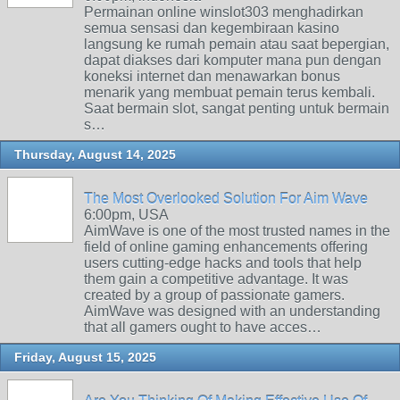
Permainan online winslot303 menghadirkan
semua sensasi dan kegembiraan kasino
langsung ke rumah pemain atau saat bepergian,
dapat diakses dari komputer mana pun dengan
koneksi internet dan menawarkan bonus
menarik yang membuat pemain terus kembali.
Saat bermain slot, sangat penting untuk bermain
s…
Thursday, August 14, 2025
The Most Overlooked Solution For Aim Wave
6:00pm, USA
AimWave is one of the most trusted names in the
field of online gaming enhancements offering
users cutting-edge hacks and tools that help
them gain a competitive advantage. It was
created by a group of passionate gamers.
AimWave was designed with an understanding
that all gamers ought to have acces…
Friday, August 15, 2025