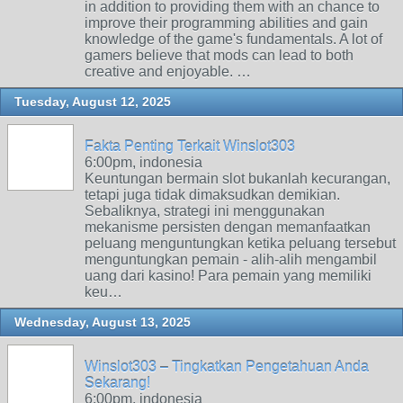
in addition to providing them with an chance to
improve their programming abilities and gain
knowledge of the game's fundamentals. A lot of
gamers believe that mods can lead to both
creative and enjoyable. …
Tuesday, August 12, 2025
Fakta Penting Terkait Winslot303
6:00pm, indonesia
Keuntungan bermain slot bukanlah kecurangan,
tetapi juga tidak dimaksudkan demikian.
Sebaliknya, strategi ini menggunakan
mekanisme persisten dengan memanfaatkan
peluang menguntungkan ketika peluang tersebut
menguntungkan pemain - alih-alih mengambil
uang dari kasino! Para pemain yang memiliki
keu…
Wednesday, August 13, 2025
Winslot303 – Tingkatkan Pengetahuan Anda
Sekarang!
6:00pm, indonesia