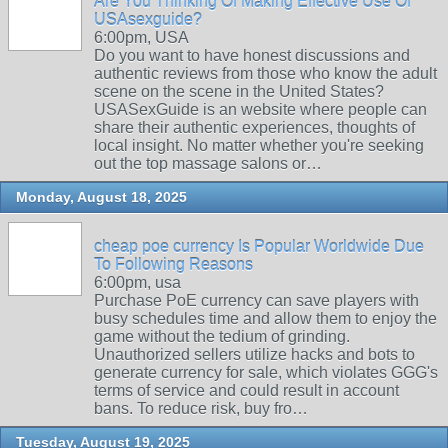
Are You Thinking Of Making Effective Use Of
USAsexguide?
6:00pm, USA
Do you want to have honest discussions and
authentic reviews from those who know the adult
scene on the scene in the United States?
USASexGuide is an website where people can
share their authentic experiences, thoughts of
local insight. No matter whether you're seeking
out the top massage salons or…
Monday, August 18, 2025
cheap poe currency Is Popular Worldwide Due
To Following Reasons
6:00pm, usa
Purchase PoE currency can save players with
busy schedules time and allow them to enjoy the
game without the tedium of grinding.
Unauthorized sellers utilize hacks and bots to
generate currency for sale, which violates GGG's
terms of service and could result in account
bans. To reduce risk, buy fro…
Tuesday, August 19, 2025