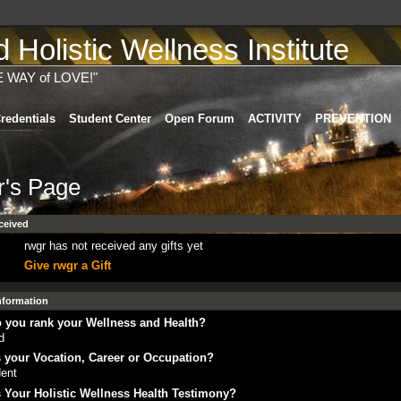
Holistic Wellness Institute
E WAY of LOVE!"
redentials
Student Center
Open Forum
ACTIVITY
PREVENTION
r's Page
ceived
rwgr has not received any gifts yet
Give rwgr a Gift
Information
 you rank your Wellness and Health?
d
 your Vocation, Career or Occupation?
ent
 Your Holistic Wellness Health Testimony?