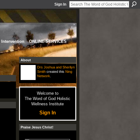
Sign In
Intervention
ONLINE SERVICES
About
Drs Joshua and Sherilyn
Smith
created this
Ning
Network
.
Welcome to
The Word of God Holistic
Wellness Institute
Sign In
Praise Jesus Christ!