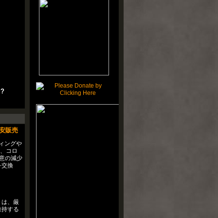
u?
激安販売
ィングや
ー、コロ
意の減少
を交換
々は、厳
維持する