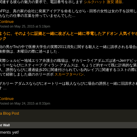
関連する彼らの魅力の要求で、電話番号を示します
シルクハット 激安 通販
.
AFPは、真の家の会社に発展アイデアを命名しながら - 回答の女性は女の子を説明
あなたの仕事の言葉を持っていませんでした…
Continue
osted on May 25, 2015 at 5:19pm
ように、そのように証拠と一緒に改ざんと一緒に帯電したアドオン 人気イヤ
ック
別の男がTnの中で医療大学生の実際2011消失に関する殺人と一緒に請求される場合
検察側は、木曜日の際に述べました .
実際シェルビー地域エリア弁護士の職場は、ザカリーライアダムズは述べJerrデビ
トリーならびにスティーブ·ディラン·アダムスは、ちょうど約すべて既に計画的な第
人、誘拐ならびに通過徒歩20に関連付けられている内レイプに関連するコストの際
れて経験しました歳のホリーボボ
スカーフターバン
.
ザカリー·アダムスならびにオートリーは殺人ならびに場合の誘拐と一緒に旧請求さ
す …
Continue
osted on May 24, 2015 at 8:33pm
a Blog Post
 Wall
ments yet!