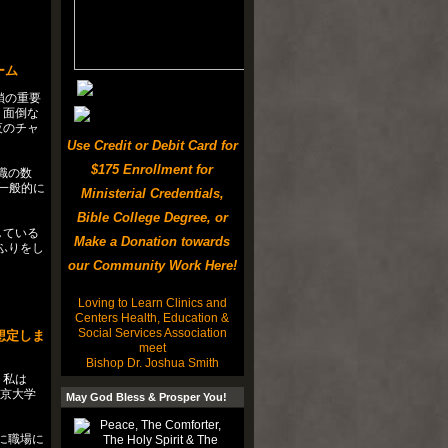
ーム
鎖の重要
、面倒な
夜のチャ
Use Credit or Debit Card for
$175 Enrollment for
職の数
一般的に
Ministerial Credentials,
Bible College Degree, or
している
Make a Donation towards
ふりをし
our Community Work Here!
Loving to Learn Clinics and
Centers Health, Education &
Social Services Association
想定しま
meet
Bishop Dr. Joshua Smith
、私は
北京大学
May God Bless & Prosper You!
に職場に