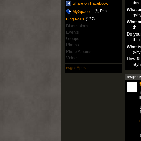
dsv
Share on Facebook
What ar
MySpace
gyhy
(132)
Blog Posts
What ar
Discussions
th
Events
Do you
Groups
thth
Photos
What is
Photo Albums
tyhy
Videos
How Di
htyh
rwgr's Apps
Rwgr's 