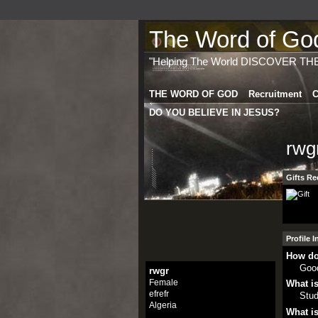
The Word of God 
"Helping The World DISCOVER TH
THE WORD OF GOD
Recruitment
C
DO YOU BELIEVE IN JESUS?
rwg
Gifts Re
Profile 
How do
Goo
rwgr
Female
What is
efrefr
Stud
Algeria
What is