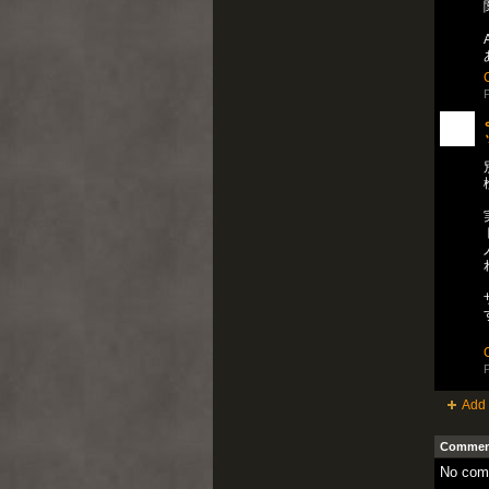
P
P
Add 
Comment
No com