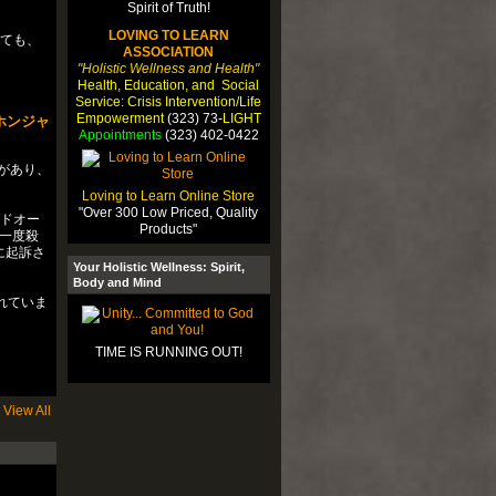
LOVING TO LEARN
しても、
ASSOCIATION
"Holistic Wellness and Health"
Health, Education, and Social
Service: Crisis Intervention/Life
Empowerment
(323) 73-
LIGHT
ホンジャ
Appointments
(323) 402-0422
があり、
Loving to Learn Online Store
"Over 300 Low Priced, Quality
ッドオー
Products"
一度殺
に起訴さ
Your Holistic Wellness: Spirit,
Body and Mind
れていま
TIME IS RUNNING OUT!
View All