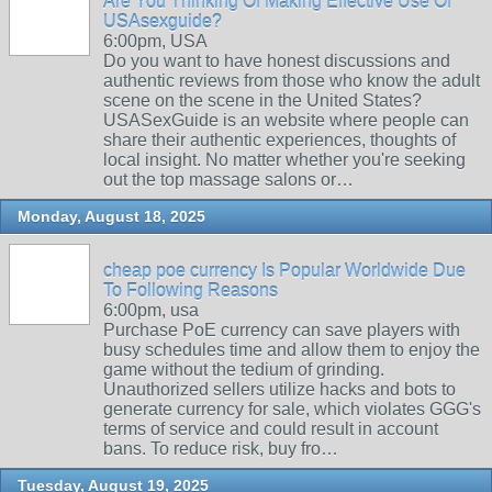
Are You Thinking Of Making Effective Use Of
USAsexguide?
6:00pm, USA
Do you want to have honest discussions and
authentic reviews from those who know the adult
scene on the scene in the United States?
USASexGuide is an website where people can
share their authentic experiences, thoughts of
local insight. No matter whether you're seeking
out the top massage salons or…
Monday, August 18, 2025
cheap poe currency Is Popular Worldwide Due
To Following Reasons
6:00pm, usa
Purchase PoE currency can save players with
busy schedules time and allow them to enjoy the
game without the tedium of grinding.
Unauthorized sellers utilize hacks and bots to
generate currency for sale, which violates GGG's
terms of service and could result in account
bans. To reduce risk, buy fro…
Tuesday, August 19, 2025