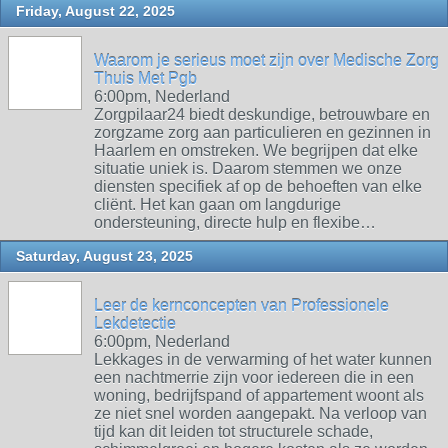
Friday, August 22, 2025
Waarom je serieus moet zijn over Medische Zorg
Thuis Met Pgb
6:00pm, Nederland
Zorgpilaar24 biedt deskundige, betrouwbare en
zorgzame zorg aan particulieren en gezinnen in
Haarlem en omstreken. We begrijpen dat elke
situatie uniek is. Daarom stemmen we onze
diensten specifiek af op de behoeften van elke
cliënt. Het kan gaan om langdurige
ondersteuning, directe hulp en flexibe…
Saturday, August 23, 2025
Leer de kernconcepten van Professionele
Lekdetectie
6:00pm, Nederland
Lekkages in de verwarming of het water kunnen
een nachtmerrie zijn voor iedereen die in een
woning, bedrijfspand of appartement woont als
ze niet snel worden aangepakt. Na verloop van
tijd kan dit leiden tot structurele schade,