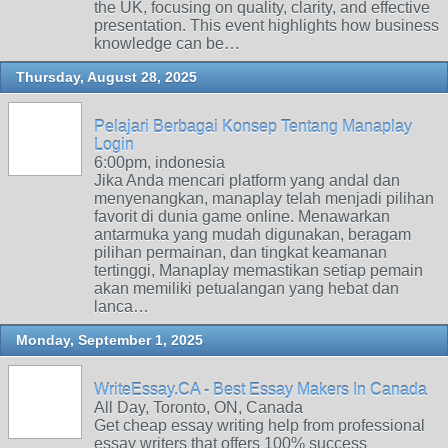
the UK, focusing on quality, clarity, and effective
presentation. This event highlights how business
knowledge can be…
Thursday, August 28, 2025
Pelajari Berbagai Konsep Tentang Manaplay
Login
6:00pm, indonesia
Jika Anda mencari platform yang andal dan
menyenangkan, manaplay telah menjadi pilihan
favorit di dunia game online. Menawarkan
antarmuka yang mudah digunakan, beragam
pilihan permainan, dan tingkat keamanan
tertinggi, Manaplay memastikan setiap pemain
akan memiliki petualangan yang hebat dan
lanca…
Monday, September 1, 2025
WriteEssay.CA - Best Essay Makers In Canada
All Day, Toronto, ON, Canada
Get cheap essay writing help from professional
essay writers that offers 100% success