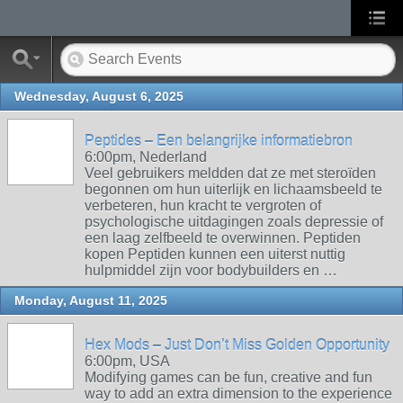
Wednesday, August 6, 2025
Peptides – Een belangrijke informatiebron
6:00pm, Nederland
Veel gebruikers meldden dat ze met steroïden
begonnen om hun uiterlijk en lichaamsbeeld te
verbeteren, hun kracht te vergroten of
psychologische uitdagingen zoals depressie of
een laag zelfbeeld te overwinnen. Peptiden
kopen Peptiden kunnen een uiterst nuttig
hulpmiddel zijn voor bodybuilders en …
Monday, August 11, 2025
Hex Mods – Just Don’t Miss Golden Opportunity
6:00pm, USA
Modifying games can be fun, creative and fun
way to add an extra dimension to the experience