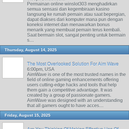
Permainan online winslot303 menghadirkan
semua sensasi dan kegembiraan kasino
langsung ke rumah pemain atau saat bepergian,
dapat diakses dari komputer mana pun dengan
koneksi internet dan menawarkan bonus
menarik yang membuat pemain terus kembali.
Saat bermain slot, sangat penting untuk bermain
s…
Thursday, August 14, 2025
The Most Overlooked Solution For Aim Wave
6:00pm, USA
AimWave is one of the most trusted names in the
field of online gaming enhancements offering
users cutting-edge hacks and tools that help
them gain a competitive advantage. It was
created by a group of passionate gamers.
AimWave was designed with an understanding
that all gamers ought to have acces…
Friday, August 15, 2025