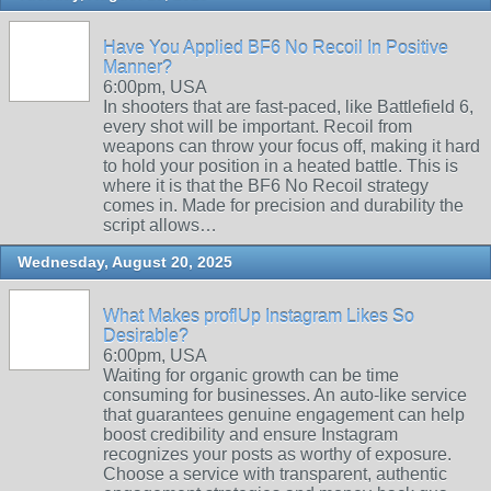
Have You Applied BF6 No Recoil In Positive
Manner?
6:00pm, USA
In shooters that are fast-paced, like Battlefield 6,
every shot will be important. Recoil from
weapons can throw your focus off, making it hard
to hold your position in a heated battle. This is
where it is that the BF6 No Recoil strategy
comes in. Made for precision and durability the
script allows…
Wednesday, August 20, 2025
What Makes proflUp Instagram Likes So
Desirable?
6:00pm, USA
Waiting for organic growth can be time
consuming for businesses. An auto-like service
that guarantees genuine engagement can help
boost credibility and ensure Instagram
recognizes your posts as worthy of exposure.
Choose a service with transparent, authentic