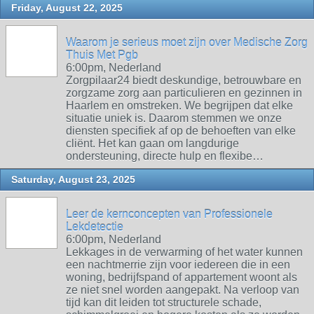
Friday, August 22, 2025
Waarom je serieus moet zijn over Medische Zorg
Thuis Met Pgb
6:00pm, Nederland
Zorgpilaar24 biedt deskundige, betrouwbare en
zorgzame zorg aan particulieren en gezinnen in
Haarlem en omstreken. We begrijpen dat elke
situatie uniek is. Daarom stemmen we onze
diensten specifiek af op de behoeften van elke
cliënt. Het kan gaan om langdurige
ondersteuning, directe hulp en flexibe…
Saturday, August 23, 2025
Leer de kernconcepten van Professionele
Lekdetectie
6:00pm, Nederland
Lekkages in de verwarming of het water kunnen
een nachtmerrie zijn voor iedereen die in een
woning, bedrijfspand of appartement woont als
ze niet snel worden aangepakt. Na verloop van
tijd kan dit leiden tot structurele schade,