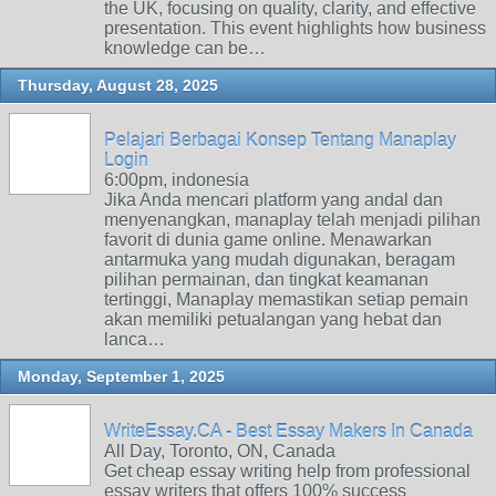
the UK, focusing on quality, clarity, and effective
presentation. This event highlights how business
knowledge can be…
Thursday, August 28, 2025
Pelajari Berbagai Konsep Tentang Manaplay
Login
6:00pm, indonesia
Jika Anda mencari platform yang andal dan
menyenangkan, manaplay telah menjadi pilihan
favorit di dunia game online. Menawarkan
antarmuka yang mudah digunakan, beragam
pilihan permainan, dan tingkat keamanan
tertinggi, Manaplay memastikan setiap pemain
akan memiliki petualangan yang hebat dan
lanca…
Monday, September 1, 2025
WriteEssay.CA - Best Essay Makers In Canada
All Day, Toronto, ON, Canada
Get cheap essay writing help from professional
essay writers that offers 100% success