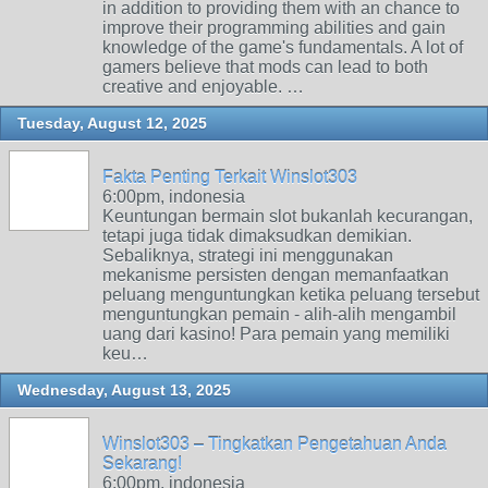
in addition to providing them with an chance to
improve their programming abilities and gain
knowledge of the game's fundamentals. A lot of
gamers believe that mods can lead to both
creative and enjoyable. …
Tuesday, August 12, 2025
Fakta Penting Terkait Winslot303
6:00pm, indonesia
Keuntungan bermain slot bukanlah kecurangan,
tetapi juga tidak dimaksudkan demikian.
Sebaliknya, strategi ini menggunakan
mekanisme persisten dengan memanfaatkan
peluang menguntungkan ketika peluang tersebut
menguntungkan pemain - alih-alih mengambil
uang dari kasino! Para pemain yang memiliki
keu…
Wednesday, August 13, 2025
Winslot303 – Tingkatkan Pengetahuan Anda
Sekarang!
6:00pm, indonesia