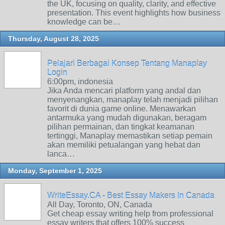
the UK, focusing on quality, clarity, and effective
presentation. This event highlights how business
knowledge can be…
Thursday, August 28, 2025
Pelajari Berbagai Konsep Tentang Manaplay
Login
6:00pm, indonesia
Jika Anda mencari platform yang andal dan
menyenangkan, manaplay telah menjadi pilihan
favorit di dunia game online. Menawarkan
antarmuka yang mudah digunakan, beragam
pilihan permainan, dan tingkat keamanan
tertinggi, Manaplay memastikan setiap pemain
akan memiliki petualangan yang hebat dan
lanca…
Monday, September 1, 2025
WriteEssay.CA - Best Essay Makers In Canada
All Day, Toronto, ON, Canada
Get cheap essay writing help from professional
essay writers that offers 100% success