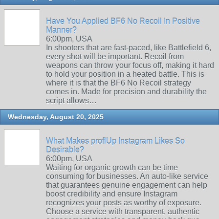
Have You Applied BF6 No Recoil In Positive
Manner?
6:00pm, USA
In shooters that are fast-paced, like Battlefield 6,
every shot will be important. Recoil from
weapons can throw your focus off, making it hard
to hold your position in a heated battle. This is
where it is that the BF6 No Recoil strategy
comes in. Made for precision and durability the
script allows…
Wednesday, August 20, 2025
What Makes proflUp Instagram Likes So
Desirable?
6:00pm, USA
Waiting for organic growth can be time
consuming for businesses. An auto-like service
that guarantees genuine engagement can help
boost credibility and ensure Instagram
recognizes your posts as worthy of exposure.
Choose a service with transparent, authentic