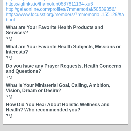
https://iglinks.io/thamolun0887811134-xu6
http://gaiaonline.com/profiles/7mmemorial/50539856/
https://www.focusst.org/members/7mmemorial.155129/#a
bout
What are Your Favorite Health Products and
Services?
7M
What are Your Favorite Health Subjects, Missions or
Interests?
7M
Do you have any Prayer Requests, Health Concerns
and Questions?
7M
What is Your Ministerial Goal, Calling, Ambition,
Vision, Dream or Desire?
7M
How Did You Hear About Holistic Wellness and
Health? Who recommended you?
7M