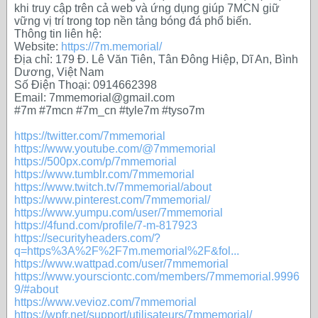
khi truy cập trên cả web và ứng dụng giúp 7MCN giữ
vững vị trí trong top nền tảng bóng đá phổ biến.
Thông tin liên hệ:
Website:
https://7m.memorial/
Địa chỉ: 179 Đ. Lê Văn Tiên, Tân Đông Hiệp, Dĩ An, Bình
Dương, Việt Nam
Số Điện Thoại: 0914662398
Email: 7mmemorial@gmail.com
#7m #7mcn #7m_cn #tyle7m #tyso7m
https://twitter.com/7mmemorial
https://www.youtube.com/@7mmemorial
https://500px.com/p/7mmemorial
https://www.tumblr.com/7mmemorial
https://www.twitch.tv/7mmemorial/about
https://www.pinterest.com/7mmemorial/
https://www.yumpu.com/user/7mmemorial
https://4fund.com/profile/7-m-817923
https://securityheaders.com/?
q=https%3A%2F%2F7m.memorial%2F&fol...
https://www.wattpad.com/user/7mmemorial
https://www.yoursciontc.com/members/7mmemorial.9996
9/#about
https://www.vevioz.com/7mmemorial
https://wpfr.net/support/utilisateurs/7mmemorial/