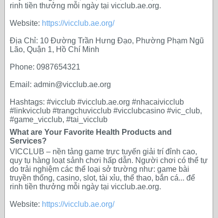
rinh tiền thưởng mỗi ngày tại vicclub.ae.org.
Website:
https://vicclub.ae.org/
Địa Chỉ: 10 Đường Trần Hưng Đạo, Phường Phạm Ngũ
Lão, Quận 1, Hồ Chí Minh
Phone: 0987654321
Email: admin@vicclub.ae.org
Hashtags: #vicclub #vicclub.ae.org #nhacaivicclub
#linkvicclub #trangchuvicclub #vicclubcasino #vic_club,
#game_vicclub, #tai_vicclub
What are Your Favorite Health Products and
Services?
VICCLUB – nền tảng game trực tuyến giải trí đỉnh cao,
quy tụ hàng loạt sảnh chơi hấp dẫn. Người chơi có thể tự
do trải nghiệm các thể loại sở trường như: game bài
truyền thống, casino, slot, tài xỉu, thể thao, bắn cá... để
rinh tiền thưởng mỗi ngày tại vicclub.ae.org.
Website:
https://vicclub.ae.org/