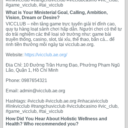
#game_vicclub, #tai_vicclub
What is Your Ministerial Goal, Calling, Ambition,
Vision, Dream or Desire?
VICCLUB – nền tảng game trực tuyến giải trí đỉnh cao,
quy tụ hàng loạt sảnh chơi hấp dẫn. Người chơi có thể tự
do trải nghiệm các thể loại sở trường như: game bài
truyền thống, casino, slot, tài xỉu, thể thao, bắn cá... để
rinh tiền thưởng mỗi ngày tại vicclub.ae.org.
Website:
https://vicclub.ae.org/
Địa Chỉ: 10 Đường Trần Hưng Đạo, Phường Phạm Ngũ
Lão, Quận 1, Hồ Chí Minh
Phone: 0987654321
Email: admin@vicclub.ae.org
Hashtags: #vicclub #vicclub.ae.org #nhacaivicclub
#linkvicclub #trangchuvicclub #vicclubcasino #vic_club,
#game_vicclub, #tai_vicclub
How Did You Hear About Holistic Wellness and
Health? Who recommended you?