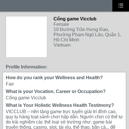
Cổng game Vicclub
Female
10 Đường Trần Hưng Đạo,
Phường Phạm Ngũ Lão, Quận 1,
Hồ Chí Minh
Vietnam
Profile Information:
How do you rank your Wellness and Health?
Fair
What is your Vocation, Career or Occupation?
Cổng game Vicclub
What is Your Holistic Wellness Health Testimony?
VICCLUB – nền tảng game trực tuyến giải trí đỉnh cao,
quy tụ hàng loạt sảnh chơi hấp dẫn. Người chơi có thể tự
do trải nghiệm các thể loại sở trường như: game bài
truyền thống, casino, slot, tài xỉu, thể thao, bắn cá... để