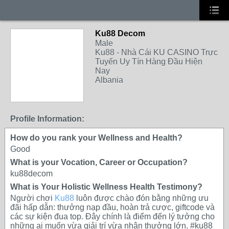
Ku88 Decom
Male
Ku88 - Nhà Cái KU CASINO Trực
Tuyến Uy Tín Hàng Đầu Hiện
Nay
Albania
Profile Information:
How do you rank your Wellness and Health?
Good
What is your Vocation, Career or Occupation?
ku88decom
What is Your Holistic Wellness Health Testimony?
Người chơi
Ku88
luôn được chào đón bằng những ưu
đãi hấp dẫn: thưởng nạp đầu, hoàn trả cược, giftcode và
các sự kiện đua top. Đây chính là điểm đến lý tưởng cho
những ai muốn vừa giải trí vừa nhận thưởng lớn. #ku88