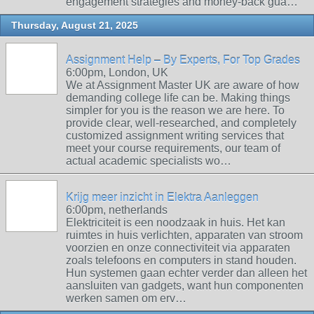
engagement strategies and money-back gua…
Thursday, August 21, 2025
Assignment Help – By Experts, For Top Grades
6:00pm, London, UK
We at Assignment Master UK are aware of how
demanding college life can be. Making things
simpler for you is the reason we are here. To
provide clear, well-researched, and completely
customized assignment writing services that
meet your course requirements, our team of
actual academic specialists wo…
Krijg meer inzicht in Elektra Aanleggen
6:00pm, netherlands
Elektriciteit is een noodzaak in huis. Het kan
ruimtes in huis verlichten, apparaten van stroom
voorzien en onze connectiviteit via apparaten
zoals telefoons en computers in stand houden.
Hun systemen gaan echter verder dan alleen het
aansluiten van gadgets, want hun componenten
werken samen om erv…