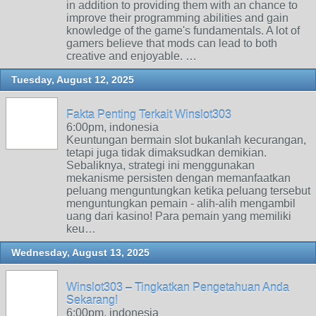
in addition to providing them with an chance to
improve their programming abilities and gain
knowledge of the game's fundamentals. A lot of
gamers believe that mods can lead to both
creative and enjoyable. …
Tuesday, August 12, 2025
Fakta Penting Terkait Winslot303
6:00pm, indonesia
Keuntungan bermain slot bukanlah kecurangan,
tetapi juga tidak dimaksudkan demikian.
Sebaliknya, strategi ini menggunakan
mekanisme persisten dengan memanfaatkan
peluang menguntungkan ketika peluang tersebut
menguntungkan pemain - alih-alih mengambil
uang dari kasino! Para pemain yang memiliki
keu…
Wednesday, August 13, 2025
Winslot303 – Tingkatkan Pengetahuan Anda
Sekarang!
6:00pm, indonesia