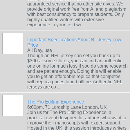
guaranteed service that no other site gives. We
provide original work free from AI and plagiarism
with best consultancy to prepare students. Only
highly qualified writers with extensive
experience in your field wi…
Important Specifications About Nfl Jersey Low
Price
All Day, usa
Though an NFL jersey can set you back up to
$300 at some stores, you can find an authentic
one online for much less if you do some research
and are patient enough. Doing this will enable
you to get an affordable replica that competes
with replica prices found offline. Authentic NFL
jerseys are co…
The Pro Editing Experience
6:00pm, 71 Lordship Lane London, UK
Join us for The Pro Editing Experience, a
practical event designed for authors who want to
improve their manuscripts with expert support.
Hosted in the UK, this session introduces writers