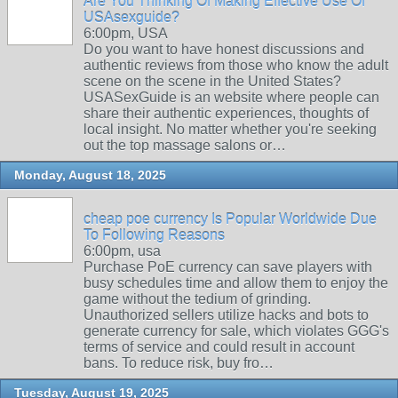
Are You Thinking Of Making Effective Use Of
USAsexguide?
6:00pm, USA
Do you want to have honest discussions and
authentic reviews from those who know the adult
scene on the scene in the United States?
USASexGuide is an website where people can
share their authentic experiences, thoughts of
local insight. No matter whether you're seeking
out the top massage salons or…
Monday, August 18, 2025
cheap poe currency Is Popular Worldwide Due
To Following Reasons
6:00pm, usa
Purchase PoE currency can save players with
busy schedules time and allow them to enjoy the
game without the tedium of grinding.
Unauthorized sellers utilize hacks and bots to
generate currency for sale, which violates GGG's
terms of service and could result in account
bans. To reduce risk, buy fro…
Tuesday, August 19, 2025