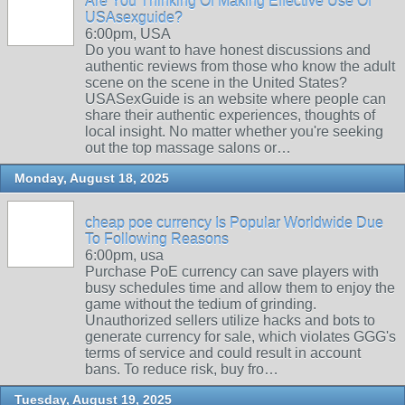
Are You Thinking Of Making Effective Use Of
USAsexguide?
6:00pm, USA
Do you want to have honest discussions and
authentic reviews from those who know the adult
scene on the scene in the United States?
USASexGuide is an website where people can
share their authentic experiences, thoughts of
local insight. No matter whether you're seeking
out the top massage salons or…
Monday, August 18, 2025
cheap poe currency Is Popular Worldwide Due
To Following Reasons
6:00pm, usa
Purchase PoE currency can save players with
busy schedules time and allow them to enjoy the
game without the tedium of grinding.
Unauthorized sellers utilize hacks and bots to
generate currency for sale, which violates GGG's
terms of service and could result in account
bans. To reduce risk, buy fro…
Tuesday, August 19, 2025