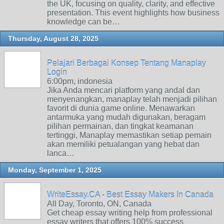
the UK, focusing on quality, clarity, and effective
presentation. This event highlights how business
knowledge can be…
Thursday, August 28, 2025
Pelajari Berbagai Konsep Tentang Manaplay
Login
6:00pm, indonesia
Jika Anda mencari platform yang andal dan
menyenangkan, manaplay telah menjadi pilihan
favorit di dunia game online. Menawarkan
antarmuka yang mudah digunakan, beragam
pilihan permainan, dan tingkat keamanan
tertinggi, Manaplay memastikan setiap pemain
akan memiliki petualangan yang hebat dan
lanca…
Monday, September 1, 2025
WriteEssay.CA - Best Essay Makers In Canada
All Day, Toronto, ON, Canada
Get cheap essay writing help from professional
essay writers that offers 100% success