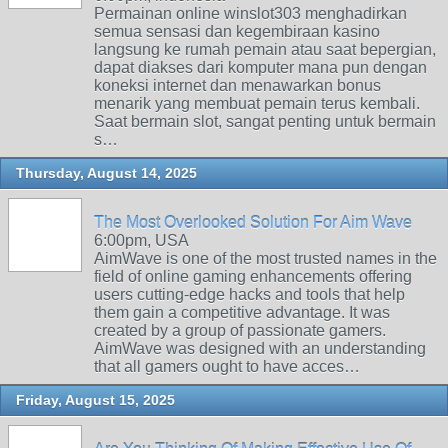
Permainan online winslot303 menghadirkan
semua sensasi dan kegembiraan kasino
langsung ke rumah pemain atau saat bepergian,
dapat diakses dari komputer mana pun dengan
koneksi internet dan menawarkan bonus
menarik yang membuat pemain terus kembali.
Saat bermain slot, sangat penting untuk bermain
s…
Thursday, August 14, 2025
The Most Overlooked Solution For Aim Wave
6:00pm, USA
AimWave is one of the most trusted names in the
field of online gaming enhancements offering
users cutting-edge hacks and tools that help
them gain a competitive advantage. It was
created by a group of passionate gamers.
AimWave was designed with an understanding
that all gamers ought to have acces…
Friday, August 15, 2025