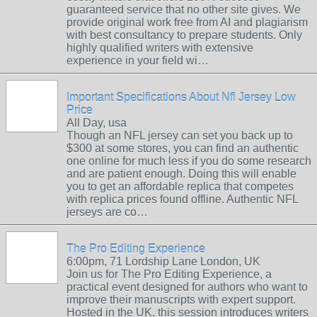
guaranteed service that no other site gives. We
provide original work free from AI and plagiarism
with best consultancy to prepare students. Only
highly qualified writers with extensive
experience in your field wi…
Important Specifications About Nfl Jersey Low
Price
All Day, usa
Though an NFL jersey can set you back up to
$300 at some stores, you can find an authentic
one online for much less if you do some research
and are patient enough. Doing this will enable
you to get an affordable replica that competes
with replica prices found offline. Authentic NFL
jerseys are co…
The Pro Editing Experience
6:00pm, 71 Lordship Lane London, UK
Join us for The Pro Editing Experience, a
practical event designed for authors who want to
improve their manuscripts with expert support.
Hosted in the UK, this session introduces writers