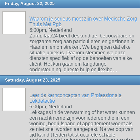
Friday, August 22, 2025
Waarom je serieus moet zijn over Medische Zorg
Thuis Met Pgb
6:00pm, Nederland
Zorgpilaar24 biedt deskundige, betrouwbare en
zorgzame zorg aan particulieren en gezinnen in
Haarlem en omstreken. We begrijpen dat elke
situatie uniek is. Daarom stemmen we onze
diensten specifiek af op de behoeften van elke
cliënt. Het kan gaan om langdurige
ondersteuning, directe hulp en flexibe…
Saturday, August 23, 2025
Leer de kernconcepten van Professionele
Lekdetectie
6:00pm, Nederland
Lekkages in de verwarming of het water kunnen
een nachtmerrie zijn voor iedereen die in een
woning, bedrijfspand of appartement woont als
ze niet snel worden aangepakt. Na verloop van
tijd kan dit leiden tot structurele schade,