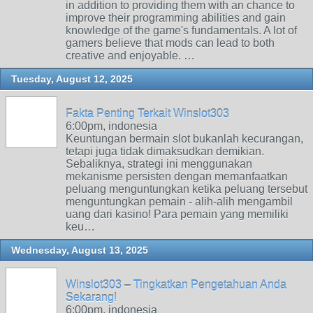
in addition to providing them with an chance to
improve their programming abilities and gain
knowledge of the game's fundamentals. A lot of
gamers believe that mods can lead to both
creative and enjoyable. …
Tuesday, August 12, 2025
Fakta Penting Terkait Winslot303
6:00pm, indonesia
Keuntungan bermain slot bukanlah kecurangan,
tetapi juga tidak dimaksudkan demikian.
Sebaliknya, strategi ini menggunakan
mekanisme persisten dengan memanfaatkan
peluang menguntungkan ketika peluang tersebut
menguntungkan pemain - alih-alih mengambil
uang dari kasino! Para pemain yang memiliki
keu…
Wednesday, August 13, 2025
Winslot303 – Tingkatkan Pengetahuan Anda
Sekarang!
6:00pm, indonesia