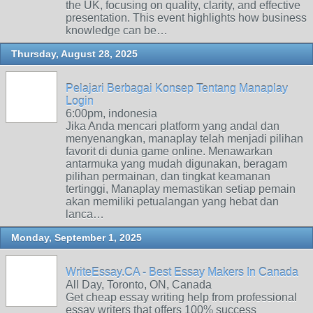
the UK, focusing on quality, clarity, and effective
presentation. This event highlights how business
knowledge can be…
Thursday, August 28, 2025
Pelajari Berbagai Konsep Tentang Manaplay
Login
6:00pm, indonesia
Jika Anda mencari platform yang andal dan
menyenangkan, manaplay telah menjadi pilihan
favorit di dunia game online. Menawarkan
antarmuka yang mudah digunakan, beragam
pilihan permainan, dan tingkat keamanan
tertinggi, Manaplay memastikan setiap pemain
akan memiliki petualangan yang hebat dan
lanca…
Monday, September 1, 2025
WriteEssay.CA - Best Essay Makers In Canada
All Day, Toronto, ON, Canada
Get cheap essay writing help from professional
essay writers that offers 100% success