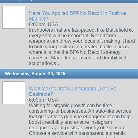
Have You Applied BF6 No Recoil In Positive
Manner?
6:00pm, USA
In shooters that are fast-paced, like Battlefield 6,
every shot will be important. Recoil from
weapons can throw your focus off, making it hard
to hold your position in a heated battle. This is
where it is that the BF6 No Recoil strategy
comes in. Made for precision and durability the
script allows…
Wednesday, August 20, 2025
What Makes proflUp Instagram Likes So
Desirable?
6:00pm, USA
Waiting for organic growth can be time
consuming for businesses. An auto-like service
that guarantees genuine engagement can help
boost credibility and ensure Instagram
recognizes your posts as worthy of exposure.
Choose a service with transparent, authentic