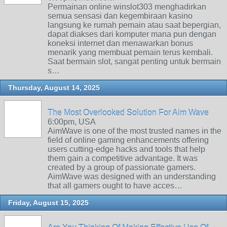
Permainan online winslot303 menghadirkan
semua sensasi dan kegembiraan kasino
langsung ke rumah pemain atau saat bepergian,
dapat diakses dari komputer mana pun dengan
koneksi internet dan menawarkan bonus
menarik yang membuat pemain terus kembali.
Saat bermain slot, sangat penting untuk bermain
s…
Thursday, August 14, 2025
The Most Overlooked Solution For Aim Wave
6:00pm, USA
AimWave is one of the most trusted names in the
field of online gaming enhancements offering
users cutting-edge hacks and tools that help
them gain a competitive advantage. It was
created by a group of passionate gamers.
AimWave was designed with an understanding
that all gamers ought to have acces…
Friday, August 15, 2025