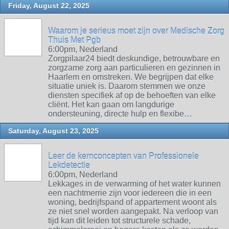
Friday, August 22, 2025
Waarom je serieus moet zijn over Medische Zorg
Thuis Met Pgb
6:00pm, Nederland
Zorgpilaar24 biedt deskundige, betrouwbare en
zorgzame zorg aan particulieren en gezinnen in
Haarlem en omstreken. We begrijpen dat elke
situatie uniek is. Daarom stemmen we onze
diensten specifiek af op de behoeften van elke
cliënt. Het kan gaan om langdurige
ondersteuning, directe hulp en flexibe…
Saturday, August 23, 2025
Leer de kernconcepten van Professionele
Lekdetectie
6:00pm, Nederland
Lekkages in de verwarming of het water kunnen
een nachtmerrie zijn voor iedereen die in een
woning, bedrijfspand of appartement woont als
ze niet snel worden aangepakt. Na verloop van
tijd kan dit leiden tot structurele schade,