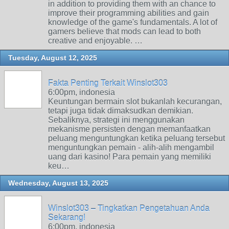
in addition to providing them with an chance to
improve their programming abilities and gain
knowledge of the game's fundamentals. A lot of
gamers believe that mods can lead to both
creative and enjoyable. …
Tuesday, August 12, 2025
Fakta Penting Terkait Winslot303
6:00pm, indonesia
Keuntungan bermain slot bukanlah kecurangan,
tetapi juga tidak dimaksudkan demikian.
Sebaliknya, strategi ini menggunakan
mekanisme persisten dengan memanfaatkan
peluang menguntungkan ketika peluang tersebut
menguntungkan pemain - alih-alih mengambil
uang dari kasino! Para pemain yang memiliki
keu…
Wednesday, August 13, 2025
Winslot303 – Tingkatkan Pengetahuan Anda
Sekarang!
6:00pm, indonesia