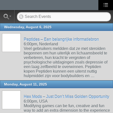
Wednesday, August 6, 2025
Peptides – Een belangrijke informatiebron
6:00pm, Nederland
Veel gebruikers meldden dat ze met steroïden
begonnen om hun uiterlijk en lichaamsbeeld te
verbeteren, hun kracht te vergroten of
psychologische uitdagingen zoals depressie of
een laag zelfbeeld te overwinnen. Peptiden
kopen Peptiden kunnen een uiterst nuttig
hulpmiddel zijn voor bodybuilders en …
Monday, August 11, 2025
Hex Mods – Just Don’t Miss Golden Opportunity
6:00pm, USA
Modifying games can be fun, creative and fun
way to add an extra dimension to the experience