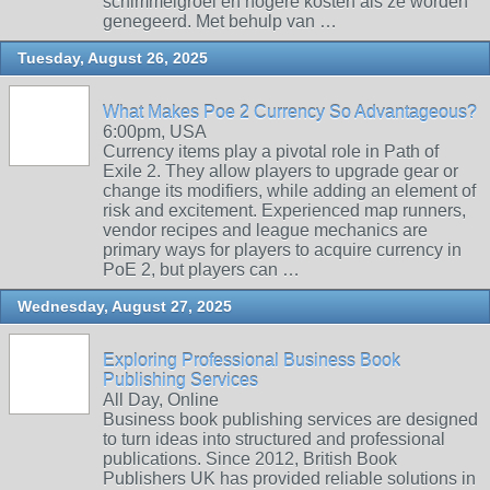
schimmelgroei en hogere kosten als ze worden
genegeerd. Met behulp van …
Tuesday, August 26, 2025
What Makes Poe 2 Currency So Advantageous?
6:00pm, USA
Currency items play a pivotal role in Path of
Exile 2. They allow players to upgrade gear or
change its modifiers, while adding an element of
risk and excitement. Experienced map runners,
vendor recipes and league mechanics are
primary ways for players to acquire currency in
PoE 2, but players can …
Wednesday, August 27, 2025
Exploring Professional Business Book
Publishing Services
All Day, Online
Business book publishing services are designed
to turn ideas into structured and professional
publications. Since 2012, British Book
Publishers UK has provided reliable solutions in