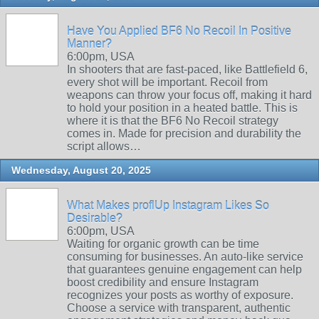
Have You Applied BF6 No Recoil In Positive
Manner?
6:00pm, USA
In shooters that are fast-paced, like Battlefield 6,
every shot will be important. Recoil from
weapons can throw your focus off, making it hard
to hold your position in a heated battle. This is
where it is that the BF6 No Recoil strategy
comes in. Made for precision and durability the
script allows…
Wednesday, August 20, 2025
What Makes proflUp Instagram Likes So
Desirable?
6:00pm, USA
Waiting for organic growth can be time
consuming for businesses. An auto-like service
that guarantees genuine engagement can help
boost credibility and ensure Instagram
recognizes your posts as worthy of exposure.
Choose a service with transparent, authentic