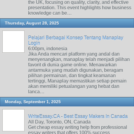
the UK, focusing on quality, clarity, and effective
presentation. This event highlights how business
knowledge can be…
Thursday, August 28, 2025
Pelajari Berbagai Konsep Tentang Manaplay
Login
6:00pm, indonesia
Jika Anda mencari platform yang andal dan
menyenangkan, manaplay telah menjadi pilihan
favorit di dunia game online. Menawarkan
antarmuka yang mudah digunakan, beragam
pilihan permainan, dan tingkat keamanan
tertinggi, Manaplay memastikan setiap pemain
akan memiliki petualangan yang hebat dan
lanca…
Monday, September 1, 2025
WriteEssay.CA - Best Essay Makers In Canada
All Day, Toronto, ON, Canada
Get cheap essay writing help from professional
essay writers that offers 100% success