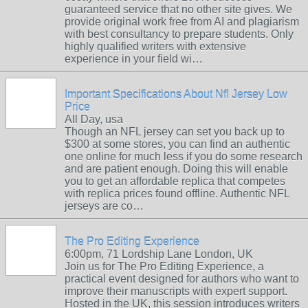
guaranteed service that no other site gives. We
provide original work free from AI and plagiarism
with best consultancy to prepare students. Only
highly qualified writers with extensive
experience in your field wi…
Important Specifications About Nfl Jersey Low
Price
All Day, usa
Though an NFL jersey can set you back up to
$300 at some stores, you can find an authentic
one online for much less if you do some research
and are patient enough. Doing this will enable
you to get an affordable replica that competes
with replica prices found offline. Authentic NFL
jerseys are co…
The Pro Editing Experience
6:00pm, 71 Lordship Lane London, UK
Join us for The Pro Editing Experience, a
practical event designed for authors who want to
improve their manuscripts with expert support.
Hosted in the UK, this session introduces writers