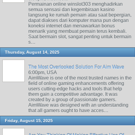
Permainan online winslot303 menghadirkan
semua sensasi dan kegembiraan kasino
langsung ke rumah pemain atau saat bepergian,
dapat diakses dari komputer mana pun dengan
koneksi internet dan menawarkan bonus
menarik yang membuat pemain terus kembali.
Saat bermain slot, sangat penting untuk bermain
s…
Thursday, August 14, 2025
The Most Overlooked Solution For Aim Wave
6:00pm, USA
AimWave is one of the most trusted names in the
field of online gaming enhancements offering
users cutting-edge hacks and tools that help
them gain a competitive advantage. It was
created by a group of passionate gamers.
AimWave was designed with an understanding
that all gamers ought to have acces…
Friday, August 15, 2025