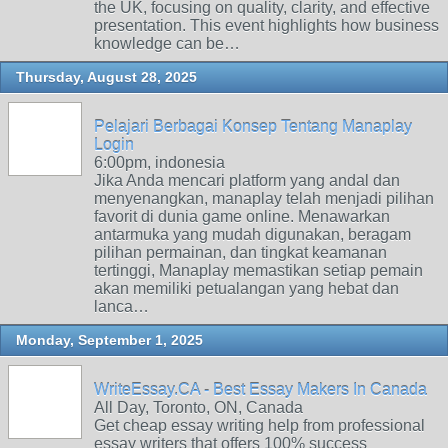
the UK, focusing on quality, clarity, and effective
presentation. This event highlights how business
knowledge can be…
Thursday, August 28, 2025
Pelajari Berbagai Konsep Tentang Manaplay
Login
6:00pm, indonesia
Jika Anda mencari platform yang andal dan
menyenangkan, manaplay telah menjadi pilihan
favorit di dunia game online. Menawarkan
antarmuka yang mudah digunakan, beragam
pilihan permainan, dan tingkat keamanan
tertinggi, Manaplay memastikan setiap pemain
akan memiliki petualangan yang hebat dan
lanca…
Monday, September 1, 2025
WriteEssay.CA - Best Essay Makers In Canada
All Day, Toronto, ON, Canada
Get cheap essay writing help from professional
essay writers that offers 100% success