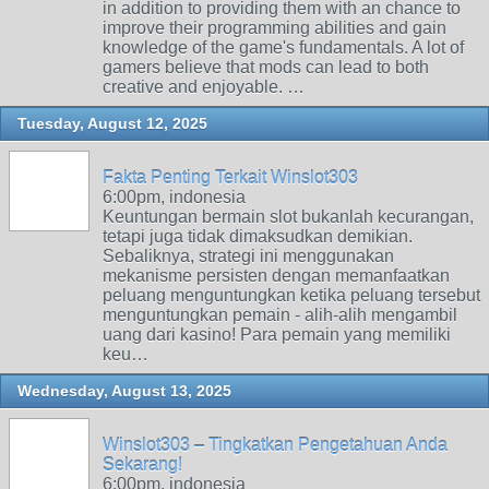
in addition to providing them with an chance to
improve their programming abilities and gain
knowledge of the game's fundamentals. A lot of
gamers believe that mods can lead to both
creative and enjoyable. …
Tuesday, August 12, 2025
Fakta Penting Terkait Winslot303
6:00pm, indonesia
Keuntungan bermain slot bukanlah kecurangan,
tetapi juga tidak dimaksudkan demikian.
Sebaliknya, strategi ini menggunakan
mekanisme persisten dengan memanfaatkan
peluang menguntungkan ketika peluang tersebut
menguntungkan pemain - alih-alih mengambil
uang dari kasino! Para pemain yang memiliki
keu…
Wednesday, August 13, 2025
Winslot303 – Tingkatkan Pengetahuan Anda
Sekarang!
6:00pm, indonesia