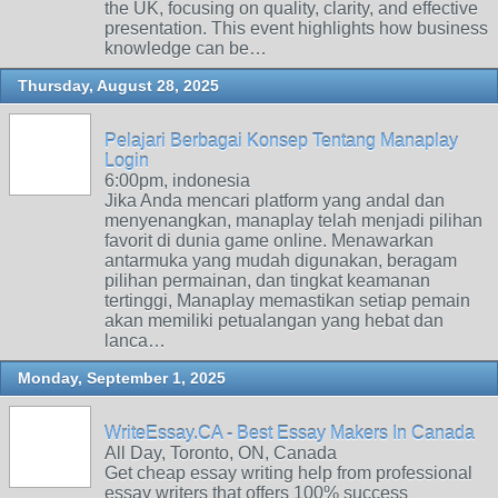
the UK, focusing on quality, clarity, and effective
presentation. This event highlights how business
knowledge can be…
Thursday, August 28, 2025
Pelajari Berbagai Konsep Tentang Manaplay
Login
6:00pm, indonesia
Jika Anda mencari platform yang andal dan
menyenangkan, manaplay telah menjadi pilihan
favorit di dunia game online. Menawarkan
antarmuka yang mudah digunakan, beragam
pilihan permainan, dan tingkat keamanan
tertinggi, Manaplay memastikan setiap pemain
akan memiliki petualangan yang hebat dan
lanca…
Monday, September 1, 2025
WriteEssay.CA - Best Essay Makers In Canada
All Day, Toronto, ON, Canada
Get cheap essay writing help from professional
essay writers that offers 100% success