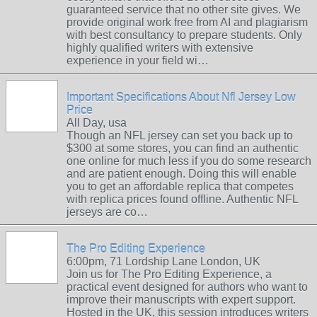
guaranteed service that no other site gives. We
provide original work free from AI and plagiarism
with best consultancy to prepare students. Only
highly qualified writers with extensive
experience in your field wi…
Important Specifications About Nfl Jersey Low
Price
All Day, usa
Though an NFL jersey can set you back up to
$300 at some stores, you can find an authentic
one online for much less if you do some research
and are patient enough. Doing this will enable
you to get an affordable replica that competes
with replica prices found offline. Authentic NFL
jerseys are co…
The Pro Editing Experience
6:00pm, 71 Lordship Lane London, UK
Join us for The Pro Editing Experience, a
practical event designed for authors who want to
improve their manuscripts with expert support.
Hosted in the UK, this session introduces writers