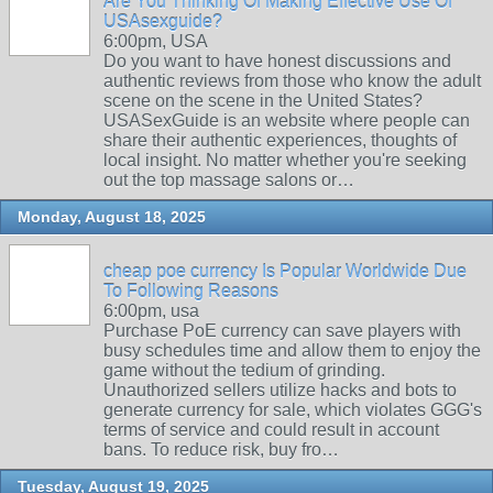
Are You Thinking Of Making Effective Use Of
USAsexguide?
6:00pm, USA
Do you want to have honest discussions and
authentic reviews from those who know the adult
scene on the scene in the United States?
USASexGuide is an website where people can
share their authentic experiences, thoughts of
local insight. No matter whether you're seeking
out the top massage salons or…
Monday, August 18, 2025
cheap poe currency Is Popular Worldwide Due
To Following Reasons
6:00pm, usa
Purchase PoE currency can save players with
busy schedules time and allow them to enjoy the
game without the tedium of grinding.
Unauthorized sellers utilize hacks and bots to
generate currency for sale, which violates GGG's
terms of service and could result in account
bans. To reduce risk, buy fro…
Tuesday, August 19, 2025