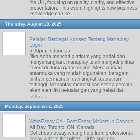
the UK, focusing on quality, clarity, and effective
presentation. This event highlights how business
knowledge can be…
Thursday, August 28, 2025
Pelajari Berbagai Konsep Tentang Manaplay
Login
6:00pm, indonesia
Jika Anda mencari platform yang andal dan
menyenangkan, manaplay telah menjadi pilihan
favorit di dunia game online. Menawarkan
antarmuka yang mudah digunakan, beragam
pilihan permainan, dan tingkat keamanan
tertinggi, Manaplay memastikan setiap pemain
akan memiliki petualangan yang hebat dan
lanca…
Monday, September 1, 2025
WriteEssay.CA - Best Essay Makers In Canada
All Day, Toronto, ON, Canada
Get cheap essay writing help from professional
essay writers that offers 100% success