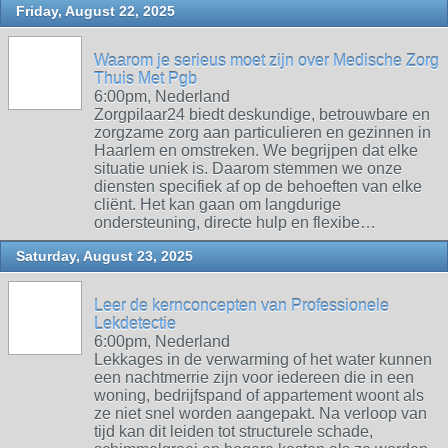
Friday, August 22, 2025
Waarom je serieus moet zijn over Medische Zorg
Thuis Met Pgb
6:00pm, Nederland
Zorgpilaar24 biedt deskundige, betrouwbare en
zorgzame zorg aan particulieren en gezinnen in
Haarlem en omstreken. We begrijpen dat elke
situatie uniek is. Daarom stemmen we onze
diensten specifiek af op de behoeften van elke
cliënt. Het kan gaan om langdurige
ondersteuning, directe hulp en flexibe…
Saturday, August 23, 2025
Leer de kernconcepten van Professionele
Lekdetectie
6:00pm, Nederland
Lekkages in de verwarming of het water kunnen
een nachtmerrie zijn voor iedereen die in een
woning, bedrijfspand of appartement woont als
ze niet snel worden aangepakt. Na verloop van
tijd kan dit leiden tot structurele schade,