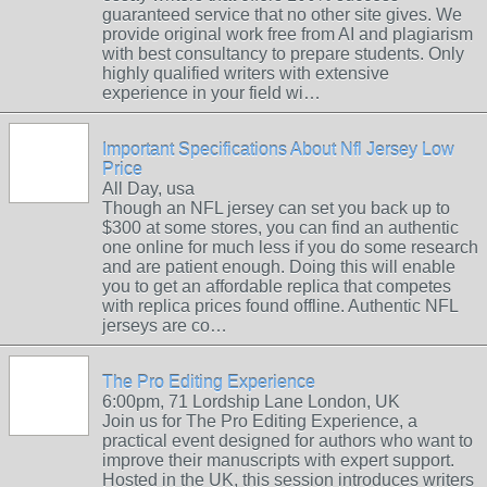
guaranteed service that no other site gives. We
provide original work free from AI and plagiarism
with best consultancy to prepare students. Only
highly qualified writers with extensive
experience in your field wi…
Important Specifications About Nfl Jersey Low
Price
All Day, usa
Though an NFL jersey can set you back up to
$300 at some stores, you can find an authentic
one online for much less if you do some research
and are patient enough. Doing this will enable
you to get an affordable replica that competes
with replica prices found offline. Authentic NFL
jerseys are co…
The Pro Editing Experience
6:00pm, 71 Lordship Lane London, UK
Join us for The Pro Editing Experience, a
practical event designed for authors who want to
improve their manuscripts with expert support.
Hosted in the UK, this session introduces writers