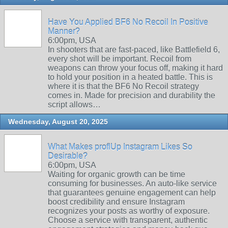
Have You Applied BF6 No Recoil In Positive
Manner?
6:00pm, USA
In shooters that are fast-paced, like Battlefield 6,
every shot will be important. Recoil from
weapons can throw your focus off, making it hard
to hold your position in a heated battle. This is
where it is that the BF6 No Recoil strategy
comes in. Made for precision and durability the
script allows…
Wednesday, August 20, 2025
What Makes proflUp Instagram Likes So
Desirable?
6:00pm, USA
Waiting for organic growth can be time
consuming for businesses. An auto-like service
that guarantees genuine engagement can help
boost credibility and ensure Instagram
recognizes your posts as worthy of exposure.
Choose a service with transparent, authentic