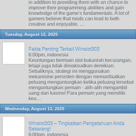
in addition to providing them with an chance to
improve their programming abilities and gain
knowledge of the game's fundamentals. A lot of
gamers believe that mods can lead to both
creative and enjoyable. …
Tuesday, August 12, 2025
Fakta Penting Terkait Winslot303
6:00pm, indonesia
Keuntungan bermain slot bukanlah kecurangan,
tetapi juga tidak dimaksudkan demikian.
Sebaliknya, strategi ini menggunakan
mekanisme persisten dengan memanfaatkan
peluang menguntungkan ketika peluang tersebut
menguntungkan pemain - alih-alih mengambil
uang dari kasino! Para pemain yang memiliki
keu…
Wednesday, August 13, 2025
Winslot303 – Tingkatkan Pengetahuan Anda
Sekarang!
6:00pm, indonesia