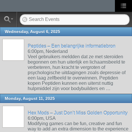
Wednesday, August 6, 2025
Peptides – Een belangrijke informatiebron
6:00pm, Nederland
Veel gebruikers meldden dat ze met steroïden
begonnen om hun uiterlijk en lichaamsbeeld te
verbeteren, hun kracht te vergroten of
psychologische uitdagingen zoals depressie of
een laag zelfbeeld te overwinnen. Peptiden
kopen Peptiden kunnen een uiterst nuttig
hulpmiddel zijn voor bodybuilders en …
Monday, August 11, 2025
Hex Mods – Just Don’t Miss Golden Opportunity
6:00pm, USA
Modifying games can be fun, creative and fun
way to add an extra dimension to the experience