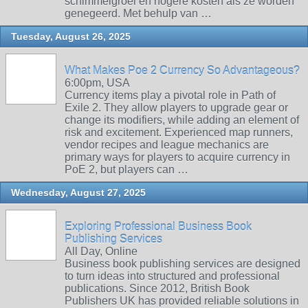
schimmelgroei en hogere kosten als ze worden
genegeerd. Met behulp van …
Tuesday, August 26, 2025
What Makes Poe 2 Currency So Advantageous?
6:00pm, USA
Currency items play a pivotal role in Path of
Exile 2. They allow players to upgrade gear or
change its modifiers, while adding an element of
risk and excitement. Experienced map runners,
vendor recipes and league mechanics are
primary ways for players to acquire currency in
PoE 2, but players can …
Wednesday, August 27, 2025
Exploring Professional Business Book
Publishing Services
All Day, Online
Business book publishing services are designed
to turn ideas into structured and professional
publications. Since 2012, British Book
Publishers UK has provided reliable solutions in