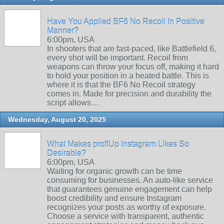
Have You Applied BF6 No Recoil In Positive
Manner?
6:00pm, USA
In shooters that are fast-paced, like Battlefield 6,
every shot will be important. Recoil from
weapons can throw your focus off, making it hard
to hold your position in a heated battle. This is
where it is that the BF6 No Recoil strategy
comes in. Made for precision and durability the
script allows…
Wednesday, August 20, 2025
What Makes proflUp Instagram Likes So
Desirable?
6:00pm, USA
Waiting for organic growth can be time
consuming for businesses. An auto-like service
that guarantees genuine engagement can help
boost credibility and ensure Instagram
recognizes your posts as worthy of exposure.
Choose a service with transparent, authentic