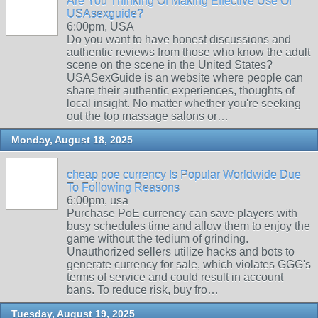
Are You Thinking Of Making Effective Use Of
USAsexguide?
6:00pm, USA
Do you want to have honest discussions and
authentic reviews from those who know the adult
scene on the scene in the United States?
USASexGuide is an website where people can
share their authentic experiences, thoughts of
local insight. No matter whether you're seeking
out the top massage salons or…
Monday, August 18, 2025
cheap poe currency Is Popular Worldwide Due
To Following Reasons
6:00pm, usa
Purchase PoE currency can save players with
busy schedules time and allow them to enjoy the
game without the tedium of grinding.
Unauthorized sellers utilize hacks and bots to
generate currency for sale, which violates GGG's
terms of service and could result in account
bans. To reduce risk, buy fro…
Tuesday, August 19, 2025