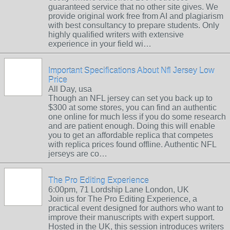
guaranteed service that no other site gives. We
provide original work free from AI and plagiarism
with best consultancy to prepare students. Only
highly qualified writers with extensive
experience in your field wi…
Important Specifications About Nfl Jersey Low
Price
All Day, usa
Though an NFL jersey can set you back up to
$300 at some stores, you can find an authentic
one online for much less if you do some research
and are patient enough. Doing this will enable
you to get an affordable replica that competes
with replica prices found offline. Authentic NFL
jerseys are co…
The Pro Editing Experience
6:00pm, 71 Lordship Lane London, UK
Join us for The Pro Editing Experience, a
practical event designed for authors who want to
improve their manuscripts with expert support.
Hosted in the UK, this session introduces writers