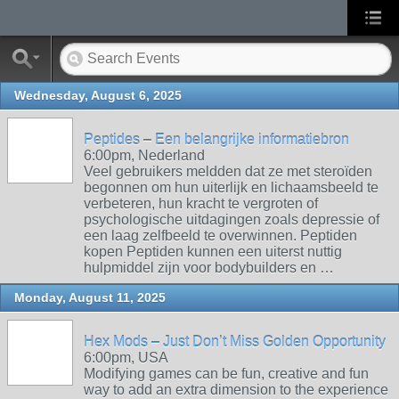
Wednesday, August 6, 2025
Peptides – Een belangrijke informatiebron
6:00pm, Nederland
Veel gebruikers meldden dat ze met steroïden
begonnen om hun uiterlijk en lichaamsbeeld te
verbeteren, hun kracht te vergroten of
psychologische uitdagingen zoals depressie of
een laag zelfbeeld te overwinnen. Peptiden
kopen Peptiden kunnen een uiterst nuttig
hulpmiddel zijn voor bodybuilders en …
Monday, August 11, 2025
Hex Mods – Just Don’t Miss Golden Opportunity
6:00pm, USA
Modifying games can be fun, creative and fun
way to add an extra dimension to the experience