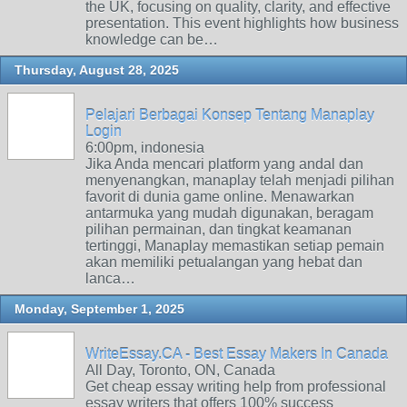
the UK, focusing on quality, clarity, and effective
presentation. This event highlights how business
knowledge can be…
Thursday, August 28, 2025
Pelajari Berbagai Konsep Tentang Manaplay
Login
6:00pm, indonesia
Jika Anda mencari platform yang andal dan
menyenangkan, manaplay telah menjadi pilihan
favorit di dunia game online. Menawarkan
antarmuka yang mudah digunakan, beragam
pilihan permainan, dan tingkat keamanan
tertinggi, Manaplay memastikan setiap pemain
akan memiliki petualangan yang hebat dan
lanca…
Monday, September 1, 2025
WriteEssay.CA - Best Essay Makers In Canada
All Day, Toronto, ON, Canada
Get cheap essay writing help from professional
essay writers that offers 100% success