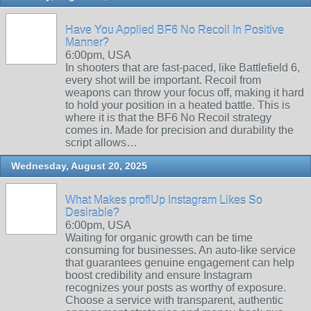
Have You Applied BF6 No Recoil In Positive
Manner?
6:00pm, USA
In shooters that are fast-paced, like Battlefield 6,
every shot will be important. Recoil from
weapons can throw your focus off, making it hard
to hold your position in a heated battle. This is
where it is that the BF6 No Recoil strategy
comes in. Made for precision and durability the
script allows…
Wednesday, August 20, 2025
What Makes proflUp Instagram Likes So
Desirable?
6:00pm, USA
Waiting for organic growth can be time
consuming for businesses. An auto-like service
that guarantees genuine engagement can help
boost credibility and ensure Instagram
recognizes your posts as worthy of exposure.
Choose a service with transparent, authentic